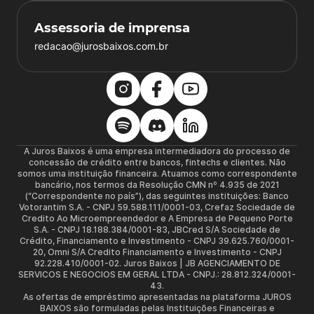
Assessoria de imprensa
redacao@jurosbaixos.com.br
A Juros Baixos é uma empresa intermediadora do processo de
concessão de crédito entre bancos, fintechs e clientes. Não
somos uma instituição financeira. Atuamos como correspondente
bancário, nos termos da Resolução CMN nº 4.935 de 2021
(“Correspondente no país”), das seguintes instituições: Banco
Votorantim S.A. - CNPJ 59.588.111/0001-03, Crefaz Sociedade de
Credito Ao Microempreendedor e A Empresa de Pequeno Porte
S.A. - CNPJ 18.188.384/0001-83, JBCred S/A Sociedade de
Crédito, Financiamento e Investimento - CNPJ 39.625.760/0001-
20, Omni S/A Credito Financiamento e Investimento - CNPJ
92.228.410/0001-02. Juros Baixos | JB AGENCIAMENTO DE
SERVICOS E NEGOCIOS EM GERAL LTDA - CNPJ.: 28.812.324/0001-
43.
As ofertas de empréstimo apresentadas na plataforma JUROS
BAIXOS são formuladas pelas Instituições Financeiras e