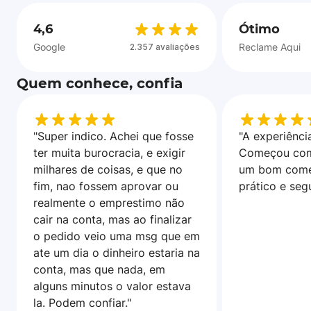
4,6
Ótimo
Google
Reclame Aqui
2.357 avaliações
Quem conhece, confia
"Super indico. Achei que fosse
"A experiência
ter muita burocracia, e exigir
Começou com
milhares de coisas, e que no
um bom come
fim, nao fossem aprovar ou
prático e seg
realmente o emprestimo não
cair na conta, mas ao finalizar
o pedido veio uma msg que em
ate um dia o dinheiro estaria na
conta, mas que nada, em
alguns minutos o valor estava
la. Podem confiar."