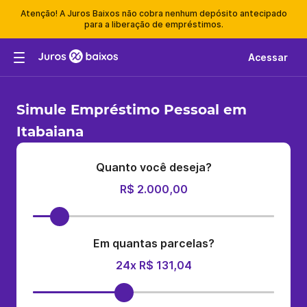
Atenção! A Juros Baixos não cobra nenhum depósito antecipado
para a liberação de empréstimos.
Acessar
Simule Empréstimo Pessoal em
Itabaiana
Quanto você deseja?
R$ 2.000,00
Em quantas parcelas?
24x R$ 131,04