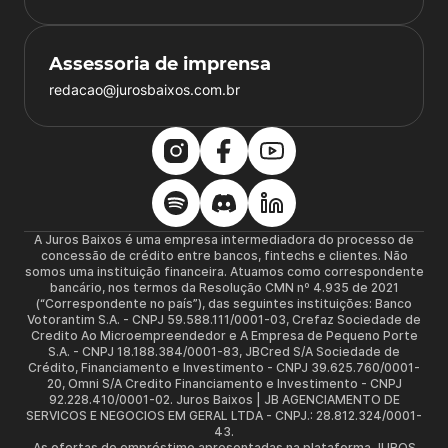
Assessoria de imprensa
redacao@jurosbaixos.com.br
A Juros Baixos é uma empresa intermediadora do processo de
concessão de crédito entre bancos, fintechs e clientes. Não
somos uma instituição financeira. Atuamos como correspondente
bancário, nos termos da Resolução CMN nº 4.935 de 2021
(“Correspondente no país”), das seguintes instituições: Banco
Votorantim S.A. - CNPJ 59.588.111/0001-03, Crefaz Sociedade de
Credito Ao Microempreendedor e A Empresa de Pequeno Porte
S.A. - CNPJ 18.188.384/0001-83, JBCred S/A Sociedade de
Crédito, Financiamento e Investimento - CNPJ 39.625.760/0001-
20, Omni S/A Credito Financiamento e Investimento - CNPJ
92.228.410/0001-02. Juros Baixos | JB AGENCIAMENTO DE
SERVICOS E NEGOCIOS EM GERAL LTDA - CNPJ.: 28.812.324/0001-
43.
As ofertas de empréstimo apresentadas na plataforma JUROS