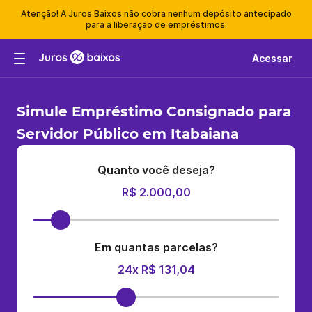
Atenção! A Juros Baixos não cobra nenhum depósito antecipado
para a liberação de empréstimos.
Acessar
Simule Empréstimo Consignado para
Servidor Público em Itabaiana
Quanto você deseja?
R$ 2.000,00
Em quantas parcelas?
24x R$ 131,04