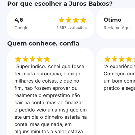
Por que escolher a Juros Baixos?
4,6
Ótimo
Google
Reclame Aqui
2.357 avaliações
Quem conhece, confia
"Super indico. Achei que fosse
"A experiência
ter muita burocracia, e exigir
Começou com
milhares de coisas, e que no
um bom come
fim, nao fossem aprovar ou
prático e seg
realmente o emprestimo não
cair na conta, mas ao finalizar
o pedido veio uma msg que em
ate um dia o dinheiro estaria na
conta, mas que nada, em
alguns minutos o valor estava