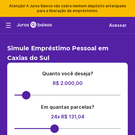
Atenção! A Juros Baixos não cobra nenhum depósito antecipado
para a liberação de empréstimos.
Acessar
Simule Empréstimo Pessoal em
Caxias do Sul
Quanto você deseja?
R$ 2.000,00
Em quantas parcelas?
24x R$ 131,04