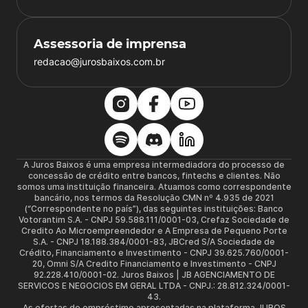
Assessoria de imprensa
redacao@jurosbaixos.com.br
A Juros Baixos é uma empresa intermediadora do processo de
concessão de crédito entre bancos, fintechs e clientes. Não
somos uma instituição financeira. Atuamos como correspondente
bancário, nos termos da Resolução CMN nº 4.935 de 2021
(“Correspondente no país”), das seguintes instituições: Banco
Votorantim S.A. - CNPJ 59.588.111/0001-03, Crefaz Sociedade de
Credito Ao Microempreendedor e A Empresa de Pequeno Porte
S.A. - CNPJ 18.188.384/0001-83, JBCred S/A Sociedade de
Crédito, Financiamento e Investimento - CNPJ 39.625.760/0001-
20, Omni S/A Credito Financiamento e Investimento - CNPJ
92.228.410/0001-02. Juros Baixos | JB AGENCIAMENTO DE
SERVICOS E NEGOCIOS EM GERAL LTDA - CNPJ.: 28.812.324/0001-
43.
As ofertas de empréstimo apresentadas na plataforma JUROS