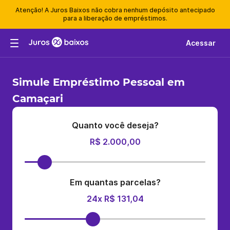
Atenção! A Juros Baixos não cobra nenhum depósito antecipado
para a liberação de empréstimos.
Acessar
Simule Empréstimo Pessoal em
Camaçari
Quanto você deseja?
R$ 2.000,00
Em quantas parcelas?
24x R$ 131,04