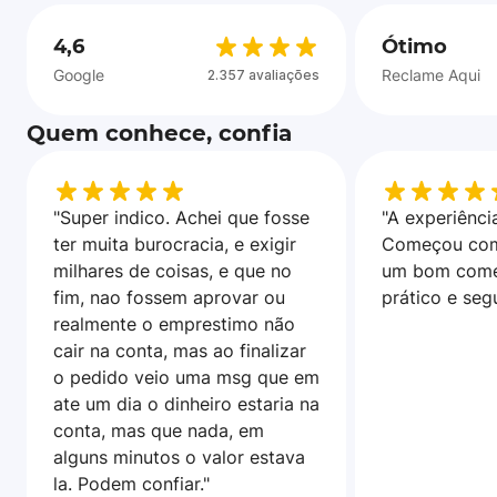
4,6
Ótimo
Google
Reclame Aqui
2.357 avaliações
Quem conhece, confia
"Super indico. Achei que fosse
"A experiência
ter muita burocracia, e exigir
Começou com
milhares de coisas, e que no
um bom come
fim, nao fossem aprovar ou
prático e seg
realmente o emprestimo não
cair na conta, mas ao finalizar
o pedido veio uma msg que em
ate um dia o dinheiro estaria na
conta, mas que nada, em
alguns minutos o valor estava
la. Podem confiar."