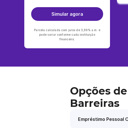
Simular agora
Parcela calculada com juros de 3,99% a.m. e
pode variar conforme cada instituição
financeira.
Opções de
Barreiras
Empréstimo Pessoal O