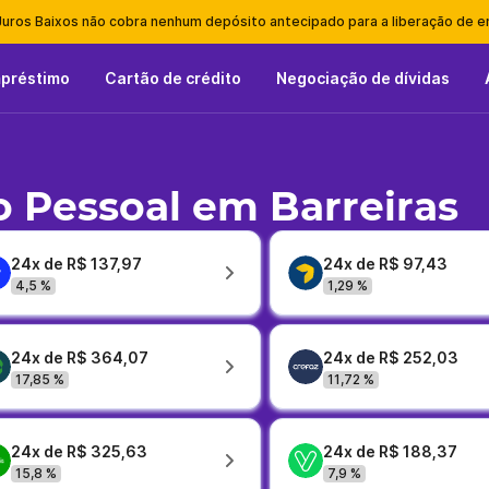
Juros Baixos não cobra nenhum depósito antecipado para a liberação de 
mpréstimo
Cartão de crédito
Negociação de dívidas
 Pessoal em Barreiras
24x de R$ 137,97
24x de R$ 97,43
4,5 %
1,29 %
24x de R$ 364,07
24x de R$ 252,03
17,85 %
11,72 %
24x de R$ 325,63
24x de R$ 188,37
15,8 %
7,9 %