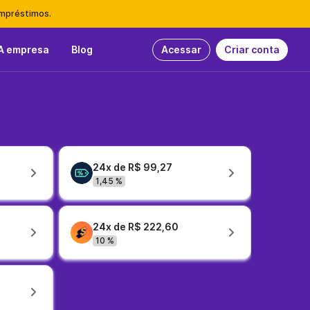
empréstimos.
A empresa
Blog
Acessar
Criar conta
24x de R$ 99,27
1,45 %
24x de R$ 222,60
10 %