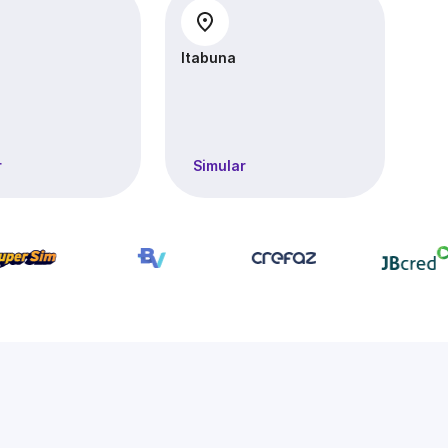
Itabuna
Je
r
Simular
S