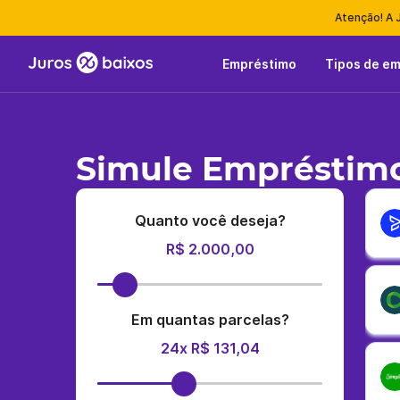
Atenção! A 
Empréstimo
Tipos de e
Simule Empréstimo
Quanto você deseja?
R$ 2.000,00
Em quantas parcelas?
24x R$ 131,04