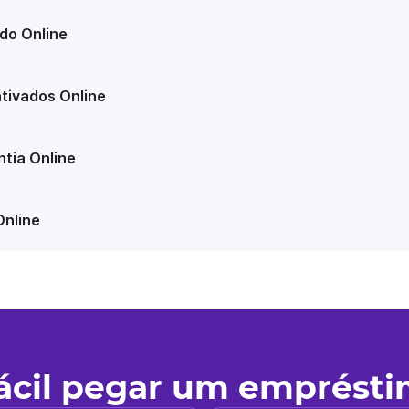
do Online
tivados Online
tia Online
Online
fácil pegar um emprést