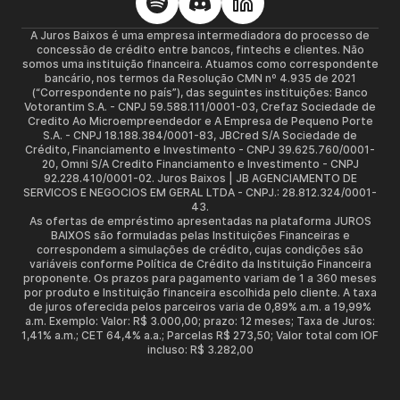
A Juros Baixos é uma empresa intermediadora do processo de
concessão de crédito entre bancos, fintechs e clientes. Não
somos uma instituição financeira. Atuamos como correspondente
bancário, nos termos da Resolução CMN nº 4.935 de 2021
(“Correspondente no país”), das seguintes instituições: Banco
Votorantim S.A. - CNPJ 59.588.111/0001-03, Crefaz Sociedade de
Credito Ao Microempreendedor e A Empresa de Pequeno Porte
S.A. - CNPJ 18.188.384/0001-83, JBCred S/A Sociedade de
Crédito, Financiamento e Investimento - CNPJ 39.625.760/0001-
20, Omni S/A Credito Financiamento e Investimento - CNPJ
92.228.410/0001-02. Juros Baixos | JB AGENCIAMENTO DE
SERVICOS E NEGOCIOS EM GERAL LTDA - CNPJ.: 28.812.324/0001-
43.
As ofertas de empréstimo apresentadas na plataforma JUROS
BAIXOS são formuladas pelas Instituições Financeiras e
correspondem a simulações de crédito, cujas condições são
variáveis conforme Política de Crédito da Instituição Financeira
proponente. Os prazos para pagamento variam de 1 a 360 meses
por produto e Instituição financeira escolhida pelo cliente. A taxa
de juros oferecida pelos parceiros varia de 0,89% a.m. a 19,99%
a.m. Exemplo: Valor: R$ 3.000,00; prazo: 12 meses; Taxa de Juros:
1,41% a.m.; CET 64,4% a.a.; Parcelas R$ 273,50; Valor total com IOF
incluso: R$ 3.282,00