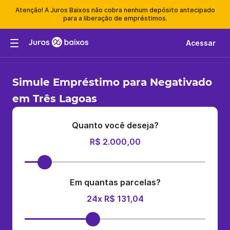
Atenção! A Juros Baixos não cobra nenhum depósito antecipado
para a liberação de empréstimos.
Acessar
Simule Empréstimo para Negativado
em Três Lagoas
Quanto você deseja?
R$ 2.000,00
Em quantas parcelas?
24x R$ 131,04