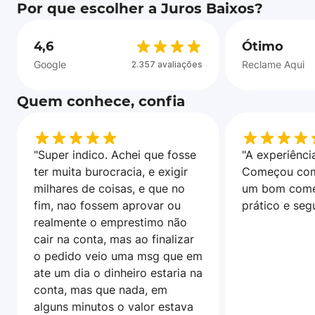
Por que escolher a Juros Baixos?
4,6
Ótimo
Google
Reclame Aqui
2.357 avaliações
Quem conhece, confia
"Super indico. Achei que fosse
"A experiência
ter muita burocracia, e exigir
Começou com
milhares de coisas, e que no
um bom come
fim, nao fossem aprovar ou
prático e seg
realmente o emprestimo não
cair na conta, mas ao finalizar
o pedido veio uma msg que em
ate um dia o dinheiro estaria na
conta, mas que nada, em
alguns minutos o valor estava