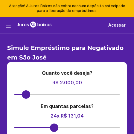
Atenção! A Juros Baixos não cobra nenhum depósito antecipado
para a liberação de empréstimos.
Acessar
Simule Empréstimo para Negativado
em São José
Quanto você deseja?
R$ 2.000,00
Em quantas parcelas?
24x R$ 131,04