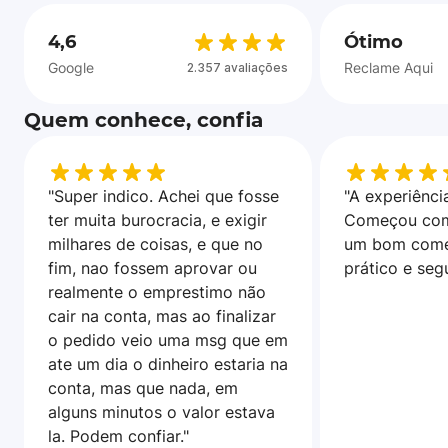
4,6
Ótimo
Google
Reclame Aqui
2.357 avaliações
Quem conhece, confia
"Super indico. Achei que fosse
"A experiência
ter muita burocracia, e exigir
Começou com
milhares de coisas, e que no
um bom come
fim, nao fossem aprovar ou
prático e seg
realmente o emprestimo não
cair na conta, mas ao finalizar
o pedido veio uma msg que em
ate um dia o dinheiro estaria na
conta, mas que nada, em
alguns minutos o valor estava
la. Podem confiar."