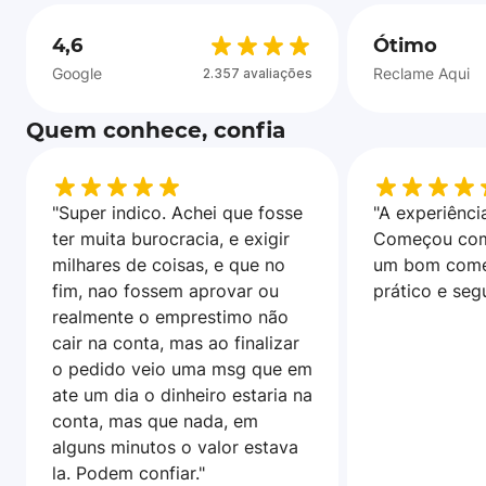
4,6
Ótimo
Google
Reclame Aqui
2.357 avaliações
Quem conhece, confia
"Super indico. Achei que fosse
"A experiência
ter muita burocracia, e exigir
Começou com
milhares de coisas, e que no
um bom come
fim, nao fossem aprovar ou
prático e seg
realmente o emprestimo não
cair na conta, mas ao finalizar
o pedido veio uma msg que em
ate um dia o dinheiro estaria na
conta, mas que nada, em
alguns minutos o valor estava
la. Podem confiar."