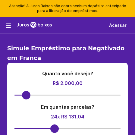
Atenção! A Juros Baixos não cobra nenhum depósito antecipado
para a liberação de empréstimos.
Acessar
Simule Empréstimo para Negativado
em Franca
Quanto você deseja?
R$ 2.000,00
Em quantas parcelas?
24x R$ 131,04