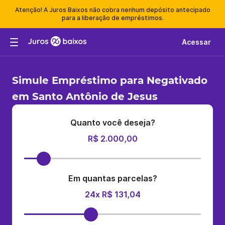
Atenção! A Juros Baixos não cobra nenhum depósito antecipado
para a liberação de empréstimos.
Acessar
Simule Empréstimo para Negativado
em Santo Antônio de Jesus
Quanto você deseja?
R$ 2.000,00
Em quantas parcelas?
24x R$ 131,04