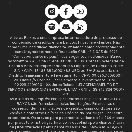
A Juros Baixos é uma empresa intermediadora do processo de
concessão de crédito entre bancos, fintechs e clientes. Não
somos uma instituição financeira. Atuamos como correspondente
bancário, nos termos da Resolução CMN nº 4.935 de 2021
(“Correspondente no país”), das seguintes instituições: Banco
Votorantim S.A. - CNPJ 59.588.111/0001-03, Crefaz Sociedade de
Credito Ao Microempreendedor e A Empresa de Pequeno Porte
S.A. - CNPJ 18.188.384/0001-83, JBCred S/A Sociedade de
Crédito, Financiamento e Investimento - CNPJ 39.625.760/0001-
20, Omni S/A Credito Financiamento e Investimento - CNPJ
92.228.410/0001-02. Juros Baixos | JB AGENCIAMENTO DE
SERVICOS E NEGOCIOS EM GERAL LTDA - CNPJ.: 28.812.324/0001-
43.
As ofertas de empréstimo apresentadas na plataforma JUROS
BAIXOS são formuladas pelas Instituições Financeiras e
correspondem a simulações de crédito, cujas condições são
variáveis conforme Política de Crédito da Instituição Financeira
proponente. Os prazos para pagamento variam de 1 a 360 meses
por produto e Instituição financeira escolhida pelo cliente. A taxa
de juros oferecida pelos parceiros varia de 0,89% a.m. a 19,99%
a.m. Exemplo: Valor: R$ 3.000,00; prazo: 12 meses; Taxa de Juros: