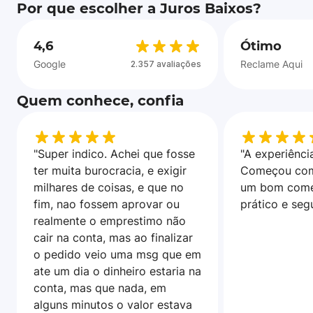
Por que escolher a Juros Baixos?
4,6
Ótimo
Google
Reclame Aqui
2.357 avaliações
Quem conhece, confia
"Super indico. Achei que fosse
"A experiência
ter muita burocracia, e exigir
Começou com
milhares de coisas, e que no
um bom come
fim, nao fossem aprovar ou
prático e seg
realmente o emprestimo não
cair na conta, mas ao finalizar
o pedido veio uma msg que em
ate um dia o dinheiro estaria na
conta, mas que nada, em
alguns minutos o valor estava