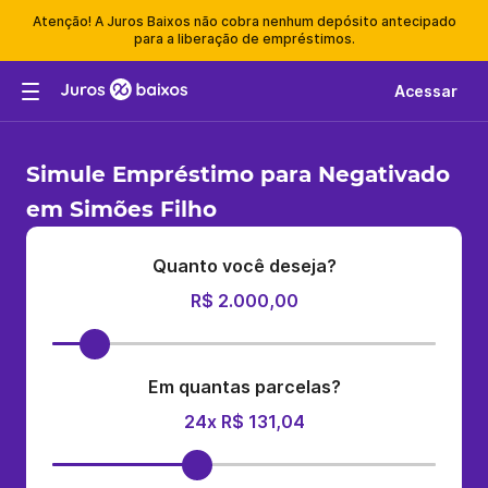
Atenção! A Juros Baixos não cobra nenhum depósito antecipado
para a liberação de empréstimos.
Acessar
Simule Empréstimo para Negativado
em Simões Filho
Quanto você deseja?
R$ 2.000,00
Em quantas parcelas?
24x R$ 131,04