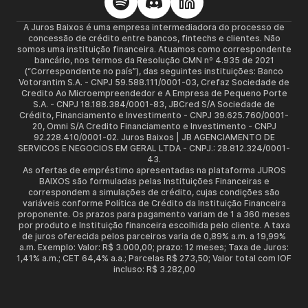
A Juros Baixos é uma empresa intermediadora do processo de
concessão de crédito entre bancos, fintechs e clientes. Não
somos uma instituição financeira. Atuamos como correspondente
bancário, nos termos da Resolução CMN nº 4.935 de 2021
(“Correspondente no país”), das seguintes instituições: Banco
Votorantim S.A. - CNPJ 59.588.111/0001-03, Crefaz Sociedade de
Credito Ao Microempreendedor e A Empresa de Pequeno Porte
S.A. - CNPJ 18.188.384/0001-83, JBCred S/A Sociedade de
Crédito, Financiamento e Investimento - CNPJ 39.625.760/0001-
20, Omni S/A Credito Financiamento e Investimento - CNPJ
92.228.410/0001-02. Juros Baixos | JB AGENCIAMENTO DE
SERVICOS E NEGOCIOS EM GERAL LTDA - CNPJ.: 28.812.324/0001-
43.
As ofertas de empréstimo apresentadas na plataforma JUROS
BAIXOS são formuladas pelas Instituições Financeiras e
correspondem a simulações de crédito, cujas condições são
variáveis conforme Política de Crédito da Instituição Financeira
proponente. Os prazos para pagamento variam de 1 a 360 meses
por produto e Instituição financeira escolhida pelo cliente. A taxa
de juros oferecida pelos parceiros varia de 0,89% a.m. a 19,99%
a.m. Exemplo: Valor: R$ 3.000,00; prazo: 12 meses; Taxa de Juros:
1,41% a.m.; CET 64,4% a.a.; Parcelas R$ 273,50; Valor total com IOF
incluso: R$ 3.282,00