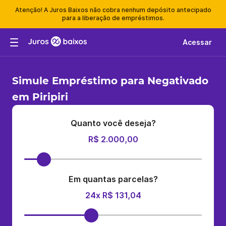
Atenção! A Juros Baixos não cobra nenhum depósito antecipado
para a liberação de empréstimos.
Acessar
Simule Empréstimo para Negativado
em Piripiri
Quanto você deseja?
R$ 2.000,00
Em quantas parcelas?
24x R$ 131,04