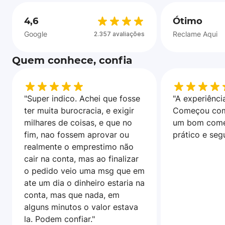
4,6
Ótimo
Google
Reclame Aqui
2.357 avaliações
Quem conhece, confia
"Super indico. Achei que fosse
"A experiência
ter muita burocracia, e exigir
Começou com
milhares de coisas, e que no
um bom come
fim, nao fossem aprovar ou
prático e seg
realmente o emprestimo não
cair na conta, mas ao finalizar
o pedido veio uma msg que em
ate um dia o dinheiro estaria na
conta, mas que nada, em
alguns minutos o valor estava
la. Podem confiar."