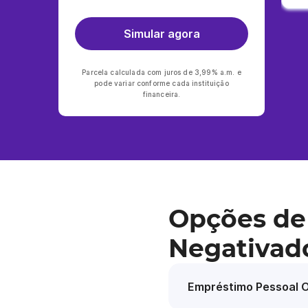
Simular agora
Parcela calculada com juros de 3,99% a.m. e
pode variar conforme cada instituição
financeira.
Opções de
Negativado
Empréstimo Pessoal O