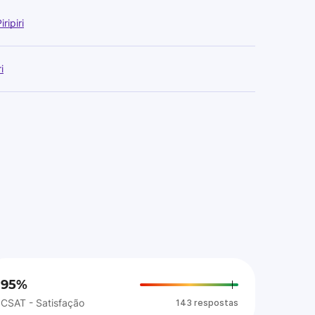
ripiri
i
95%
CSAT - Satisfação
143 respostas