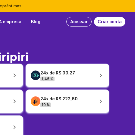
empréstimos.
A empresa
Blog
Acessar
Criar conta
ipiri
24x de R$ 99,27
1,45 %
24x de R$ 222,60
10 %