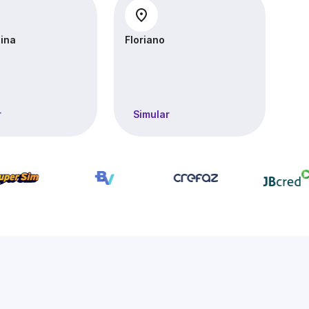
ina
Floriano
Pa
r
Simular
S