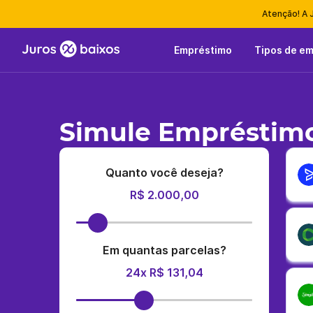
Atenção! A 
Empréstimo
Tipos de e
Simule Empréstimo 
Quanto você deseja?
R$ 2.000,00
Em quantas parcelas?
24x R$ 131,04