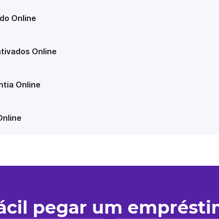
do Online
tivados Online
tia Online
Online
fácil pegar um emprést