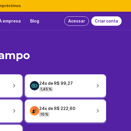
empréstimos.
A empresa
Blog
Acessar
Criar conta
Campo
24x de R$ 99,27
1,45 %
24x de R$ 222,60
10 %