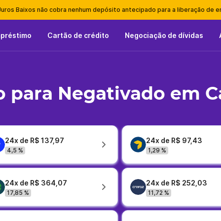
Juros Baixos não cobra nenhum depósito antecipado para a liberação de 
mpréstimo
Cartão de crédito
Negociação de dívidas
o para Negativado em 
24x de R$ 137,97
24x de R$ 97,43
4,5 %
1,29 %
24x de R$ 364,07
24x de R$ 252,03
17,85 %
11,72 %