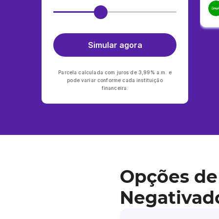
Simular agora
Parcela calculada com juros de 3,99% a.m. e
pode variar conforme cada instituição
financeira.
Opções de
Negativad