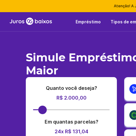
Atenção! A 
Empréstimo
Tipos de e
Simule Empréstim
Maior
Quanto você deseja?
R$ 2.000,00
Em quantas parcelas?
24x R$ 131,04