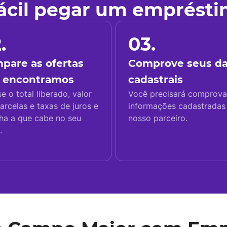
fácil pegar um emprést
.
03.
pare as ofertas
Comprove seus d
 encontramos
cadastrais
se o total liberado, valor
Você precisará comprova
arcelas e taxas de juros e
informações cadastrada
ha a que cabe no seu
nosso parceiro.
.