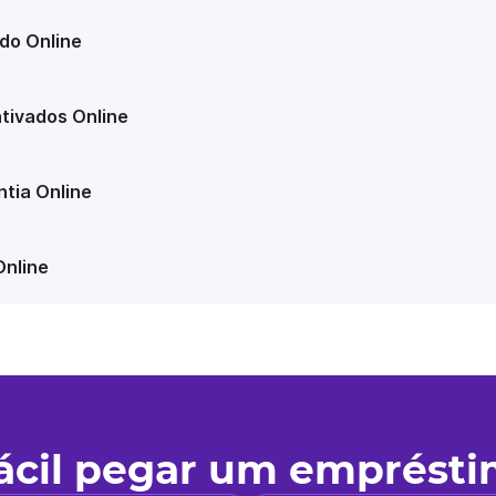
do Online
tivados Online
tia Online
Online
fácil pegar um emprést