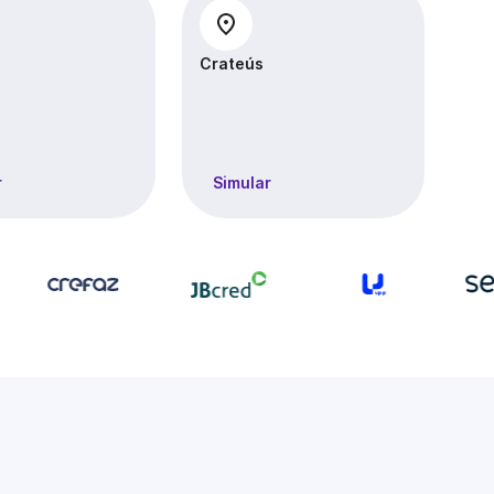
Crateús
Ho
r
Simular
S