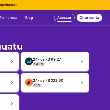
empréstimos.
A empresa
Blog
Acessar
Criar conta
guatu
24x de R$ 99,27
1,45 %
24x de R$ 222,60
10 %