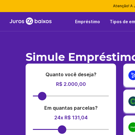
Atenção! A 
Empréstimo
Tipos de e
Simule Empréstimo
Quanto você deseja?
R$ 2.000,00
Em quantas parcelas?
24x R$ 131,04