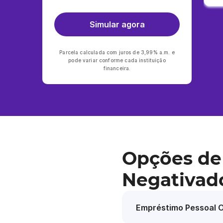
Simular agora
Parcela calculada com juros de 3,99% a.m. e
pode variar conforme cada instituição
financeira.
Opções de
Negativad
Empréstimo Pessoal O