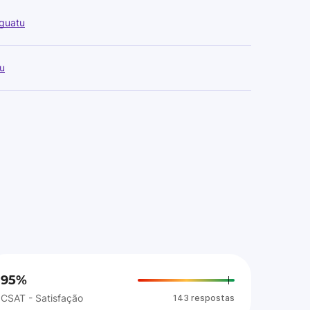
Iguatu
u
95%
CSAT - Satisfação
143 respostas