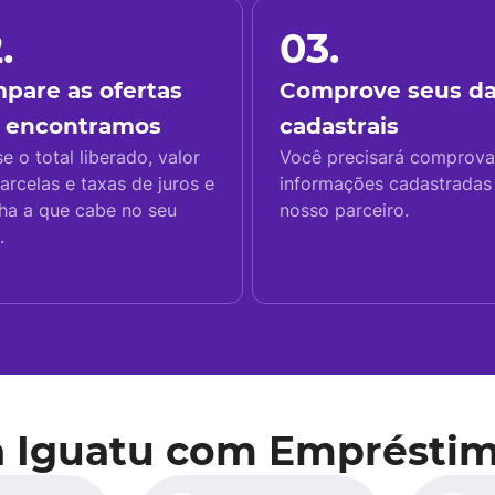
.
03.
pare as ofertas
Comprove seus d
 encontramos
cadastrais
se o total liberado, valor
Você precisará comprova
arcelas e taxas de juros e
informações cadastrada
ha a que cabe no seu
nosso parceiro.
.
a Iguatu com Empréstim