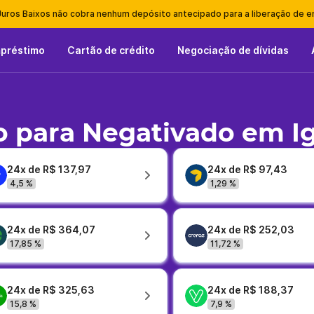
Juros Baixos não cobra nenhum depósito antecipado para a liberação de 
mpréstimo
Cartão de crédito
Negociação de dívidas
 para Negativado em I
24x de R$ 137,97
24x de R$ 97,43
4,5 %
1,29 %
24x de R$ 364,07
24x de R$ 252,03
17,85 %
11,72 %
24x de R$ 325,63
24x de R$ 188,37
15,8 %
7,9 %