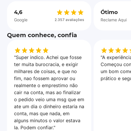
4,6
Ótimo
Google
Reclame Aqui
2.357 avaliações
Quem conhece, confia
"Super indico. Achei que fosse
"A experiência
ter muita burocracia, e exigir
Começou com
milhares de coisas, e que no
um bom come
fim, nao fossem aprovar ou
prático e seg
realmente o emprestimo não
cair na conta, mas ao finalizar
o pedido veio uma msg que em
ate um dia o dinheiro estaria na
conta, mas que nada, em
alguns minutos o valor estava
la. Podem confiar."