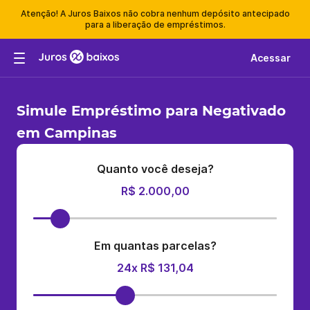
Atenção! A Juros Baixos não cobra nenhum depósito antecipado
para a liberação de empréstimos.
Acessar
Simule Empréstimo para Negativado
em Campinas
Quanto você deseja?
R$ 2.000,00
Em quantas parcelas?
24x R$ 131,04