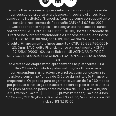
A Juros Baixos é uma empresa intermediadora do processo de
concessão de crédito entre bancos, fintechs e clientes. Não
somos uma instituição financeira. Atuamos como correspondente
bancário, nos termos da Resolução CMN nº 4.935 de 2021
(“Correspondente no país”), das seguintes instituições: Banco
Votorantim S.A. - CNPJ 59.588.111/0001-03, Crefaz Sociedade de
Credito Ao Microempreendedor e A Empresa de Pequeno Porte
S.A. - CNPJ 18.188.384/0001-83, JBCred S/A Sociedade de
Crédito, Financiamento e Investimento - CNPJ 39.625.760/0001-
20, Omni S/A Credito Financiamento e Investimento - CNPJ
92.228.410/0001-02. Juros Baixos | JB AGENCIAMENTO DE
SERVICOS E NEGOCIOS EM GERAL LTDA - CNPJ.: 28.812.324/0001-
43.
As ofertas de empréstimo apresentadas na plataforma JUROS
BAIXOS são formuladas pelas Instituições Financeiras e
correspondem a simulações de crédito, cujas condições são
variáveis conforme Política de Crédito da Instituição Financeira
proponente. Os prazos para pagamento variam de 1 a 360 meses
por produto e Instituição financeira escolhida pelo cliente. A taxa
de juros oferecida pelos parceiros varia de 0,89% a.m. a 19,99%
a.m. Exemplo: Valor: R$ 3.000,00; prazo: 12 meses; Taxa de Juros:
1,41% a.m.; CET 64,4% a.a.; Parcelas R$ 273,50; Valor total com IOF
incluso: R$ 3.282,00