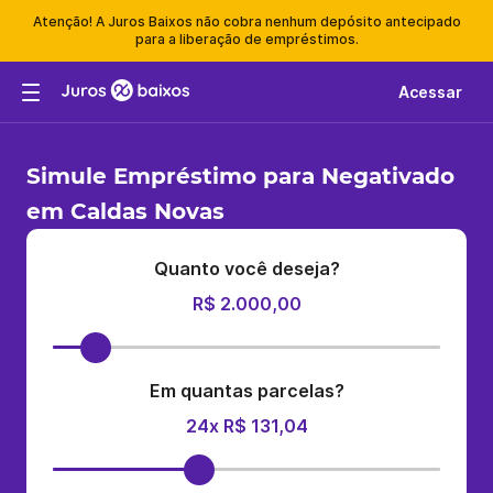
Atenção! A Juros Baixos não cobra nenhum depósito antecipado
para a liberação de empréstimos.
Acessar
Simule Empréstimo para Negativado
em Caldas Novas
Quanto você deseja?
R$ 2.000,00
Em quantas parcelas?
24x R$ 131,04