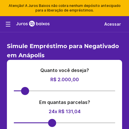
Atenção! A Juros Baixos não cobra nenhum depósito antecipado
para a liberação de empréstimos.
Acessar
Simule Empréstimo para Negativado
em Anápolis
Quanto você deseja?
R$ 2.000,00
Em quantas parcelas?
24x R$ 131,04