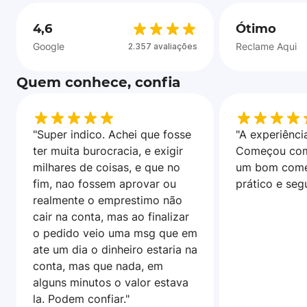
4,6
Ótimo
Google
Reclame Aqui
2.357 avaliações
Quem conhece, confia
"Super indico. Achei que fosse
"A experiência
ter muita burocracia, e exigir
Começou com
milhares de coisas, e que no
um bom come
fim, nao fossem aprovar ou
prático e seg
realmente o emprestimo não
cair na conta, mas ao finalizar
o pedido veio uma msg que em
ate um dia o dinheiro estaria na
conta, mas que nada, em
alguns minutos o valor estava
la. Podem confiar."