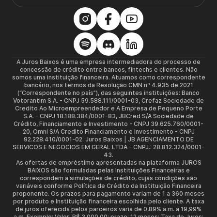
A Juros Baixos é uma empresa intermediadora do processo de
concessão de crédito entre bancos, fintechs e clientes. Não
somos uma instituição financeira. Atuamos como correspondente
bancário, nos termos da Resolução CMN nº 4.935 de 2021
(“Correspondente no país”), das seguintes instituições: Banco
Votorantim S.A. - CNPJ 59.588.111/0001-03, Crefaz Sociedade de
Credito Ao Microempreendedor e A Empresa de Pequeno Porte
S.A. - CNPJ 18.188.384/0001-83, JBCred S/A Sociedade de
Crédito, Financiamento e Investimento - CNPJ 39.625.760/0001-
20, Omni S/A Credito Financiamento e Investimento - CNPJ
92.228.410/0001-02. Juros Baixos | JB AGENCIAMENTO DE
SERVICOS E NEGOCIOS EM GERAL LTDA - CNPJ.: 28.812.324/0001-
43.
As ofertas de empréstimo apresentadas na plataforma JUROS
BAIXOS são formuladas pelas Instituições Financeiras e
correspondem a simulações de crédito, cujas condições são
variáveis conforme Política de Crédito da Instituição Financeira
proponente. Os prazos para pagamento variam de 1 a 360 meses
por produto e Instituição financeira escolhida pelo cliente. A taxa
de juros oferecida pelos parceiros varia de 0,89% a.m. a 19,99%
a.m. Exemplo: Valor: R$ 3.000,00; prazo: 12 meses; Taxa de Juros: