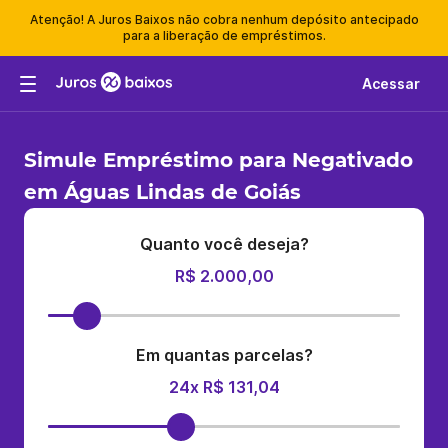
Atenção! A Juros Baixos não cobra nenhum depósito antecipado
para a liberação de empréstimos.
Acessar
Simule Empréstimo para Negativado
em Águas Lindas de Goiás
Quanto você deseja?
R$ 2.000,00
Em quantas parcelas?
24x R$ 131,04