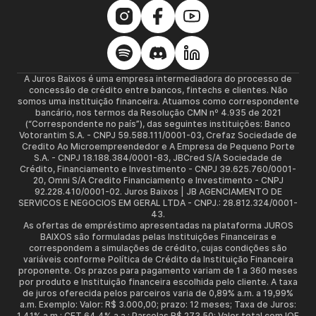
A Juros Baixos é uma empresa intermediadora do processo de
concessão de crédito entre bancos, fintechs e clientes. Não
somos uma instituição financeira. Atuamos como correspondente
bancário, nos termos da Resolução CMN nº 4.935 de 2021
(“Correspondente no país”), das seguintes instituições: Banco
Votorantim S.A. - CNPJ 59.588.111/0001-03, Crefaz Sociedade de
Credito Ao Microempreendedor e A Empresa de Pequeno Porte
S.A. - CNPJ 18.188.384/0001-83, JBCred S/A Sociedade de
Crédito, Financiamento e Investimento - CNPJ 39.625.760/0001-
20, Omni S/A Credito Financiamento e Investimento - CNPJ
92.228.410/0001-02. Juros Baixos | JB AGENCIAMENTO DE
SERVICOS E NEGOCIOS EM GERAL LTDA - CNPJ.: 28.812.324/0001-
43.
As ofertas de empréstimo apresentadas na plataforma JUROS
BAIXOS são formuladas pelas Instituições Financeiras e
correspondem a simulações de crédito, cujas condições são
variáveis conforme Política de Crédito da Instituição Financeira
proponente. Os prazos para pagamento variam de 1 a 360 meses
por produto e Instituição financeira escolhida pelo cliente. A taxa
de juros oferecida pelos parceiros varia de 0,89% a.m. a 19,99%
a.m. Exemplo: Valor: R$ 3.000,00; prazo: 12 meses; Taxa de Juros:
1,41% a.m.; CET 64,4% a.a.; Parcelas R$ 273,50; Valor total com IOF