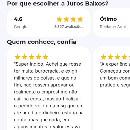
Por que escolher a Juros Baixos?
4,6
Ótimo
Google
Reclame Aqui
2.357 avaliações
Quem conhece, confia
"Super indico. Achei que fosse
"A experiência
ter muita burocracia, e exigir
Começou com
milhares de coisas, e que no
um bom come
fim, nao fossem aprovar ou
prático e seg
realmente o emprestimo não
cair na conta, mas ao finalizar
o pedido veio uma msg que em
ate um dia o dinheiro estaria na
conta, mas que nada, em
alguns minutos o valor estava