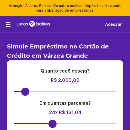
Atenção! A Juros Baixos não cobra nenhum depósito antecipado
para a liberação de empréstimos.
Acessar
Simule Empréstimo no Cartão de
Crédito em Várzea Grande
Quanto você deseja?
R$ 2.000,00
Em quantas parcelas?
24x R$ 131,04