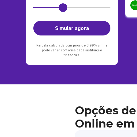
Simular agora
Parcela calculada com juros de 3,99% a.m. e
pode variar conforme cada instituição
financeira.
Opções de
Online em