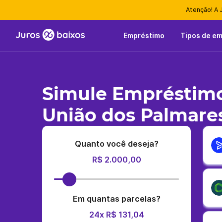
Atenção! A 
Empréstimo
Tipos de e
Simule Empréstimo
União dos Palmare
Quanto você deseja?
R$ 2.000,00
Em quantas parcelas?
24x R$ 131,04