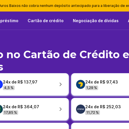
Juros Baixos não cobra nenhum depósito antecipado para a liberação de 
mpréstimo
Cartão de crédito
Negociação de dívidas
 no Cartão de Crédito 
s
24x de R$ 137,97
24x de R$ 97,43
4,5 %
1,29 %
24x de R$ 364,07
24x de R$ 252,03
17,85 %
11,72 %