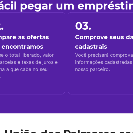
fácil pegar um emprést
.
03.
pare as ofertas
Comprove seus d
 encontramos
cadastrais
se o total liberado, valor
Você precisará comprova
arcelas e taxas de juros e
informações cadastrada
ha a que cabe no seu
nosso parceiro.
.