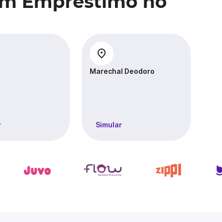
com Empréstimo no
Marechal Deodoro
Pal
r
Simular
S