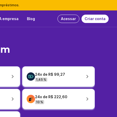
empréstimos.
A empresa
Blog
Acessar
Criar conta
em
24x de R$ 99,27
1,45 %
24x de R$ 222,60
10 %