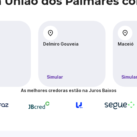
a União dos Palmares 
Delmiro Gouveia
Maceió
Simular
Simula
As melhores credoras estão na Juros Baixos