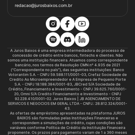
redacao@jurosbaixos.com.br
A Juros Baixos é uma empresa intermediadora do processo de
concessão de crédito entre bancos, fintechs e clientes. Não
somos uma instituição financeira. Atuamos como correspondente
bancário, nos termos da Resolução CMN nº 4.935 de 2021
(“Correspondente no país”), das seguintes instituições: Banco
Votorantim S.A. - CNPJ 59.588.111/0001-03, Crefaz Sociedade de
Credito Ao Microempreendedor e A Empresa de Pequeno Porte
S.A. - CNPJ 18.188.384/0001-83, JBCred S/A Sociedade de
Crédito, Financiamento e Investimento - CNPJ 39.625.760/0001-
20, Omni S/A Credito Financiamento e Investimento - CNPJ
92.228.410/0001-02. Juros Baixos | JB AGENCIAMENTO DE
SERVICOS E NEGOCIOS EM GERAL LTDA - CNPJ.: 28.812.324/0001-
43.
As ofertas de empréstimo apresentadas na plataforma JUROS
BAIXOS são formuladas pelas Instituições Financeiras e
correspondem a simulações de crédito, cujas condições são
variáveis conforme Política de Crédito da Instituição Financeira
proponente. Os prazos para pagamento variam de 1 a 360 meses