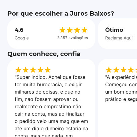
Por que escolher a Juros Baixos?
4,6
Ótimo
Google
Reclame Aqui
2.357 avaliações
Quem conhece, confia
"Super indico. Achei que fosse
"A experiência
ter muita burocracia, e exigir
Começou com
milhares de coisas, e que no
um bom come
fim, nao fossem aprovar ou
prático e seg
realmente o emprestimo não
cair na conta, mas ao finalizar
o pedido veio uma msg que em
ate um dia o dinheiro estaria na
conta, mas que nada, em