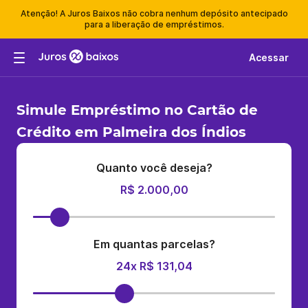
Atenção! A Juros Baixos não cobra nenhum depósito antecipado
para a liberação de empréstimos.
Acessar
Simule Empréstimo no Cartão de
Crédito em Palmeira dos Índios
Quanto você deseja?
R$ 2.000,00
Em quantas parcelas?
24x R$ 131,04