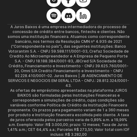
A Juros Baixos é uma empresa intermediadora do processo de
concessão de crédito entre bancos, fintechs e clientes. Não
somos uma instituição financeira. Atuamos como correspondente
bancário, nos termos da Resolução CMN nº 4.935 de 2021
(“Correspondente no país”), das seguintes instituições: Banco
Votorantim S.A. - CNPJ 59.588.111/0001-03, Crefaz Sociedade de
Credito Ao Microempreendedor e A Empresa de Pequeno Porte
S.A. - CNPJ 18.188.384/0001-83, JBCred S/A Sociedade de
Crédito, Financiamento e Investimento - CNPJ 39.625.760/0001-
20, Omni S/A Credito Financiamento e Investimento - CNPJ
92.228.410/0001-02. Juros Baixos | JB AGENCIAMENTO DE
SERVICOS E NEGOCIOS EM GERAL LTDA - CNPJ.: 28.812.324/0001-
43.
As ofertas de empréstimo apresentadas na plataforma JUROS
BAIXOS são formuladas pelas Instituições Financeiras e
correspondem a simulações de crédito, cujas condições são
variáveis conforme Política de Crédito da Instituição Financeira
proponente. Os prazos para pagamento variam de 1 a 360 meses
por produto e Instituição financeira escolhida pelo cliente. A taxa
de juros oferecida pelos parceiros varia de 0,89% a.m. a 19,99%
a.m. Exemplo: Valor: R$ 3.000,00; prazo: 12 meses; Taxa de Juros:
1,41% a.m.; CET 64,4% a.a.; Parcelas R$ 273,50; Valor total com IOF
incluso: R$ 3.282,00