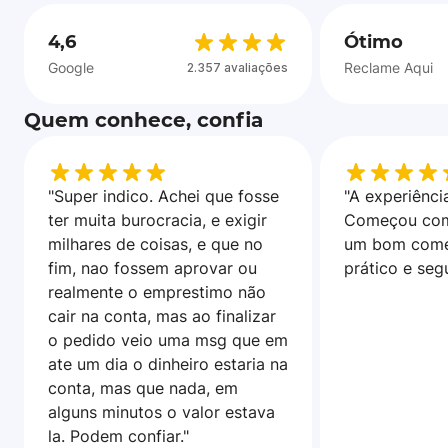
4,6
Ótimo
Google
Reclame Aqui
2.357 avaliações
Quem conhece, confia
"Super indico. Achei que fosse
"A experiência
ter muita burocracia, e exigir
Começou com
milhares de coisas, e que no
um bom come
fim, nao fossem aprovar ou
prático e seg
realmente o emprestimo não
cair na conta, mas ao finalizar
o pedido veio uma msg que em
ate um dia o dinheiro estaria na
conta, mas que nada, em
alguns minutos o valor estava
la. Podem confiar."