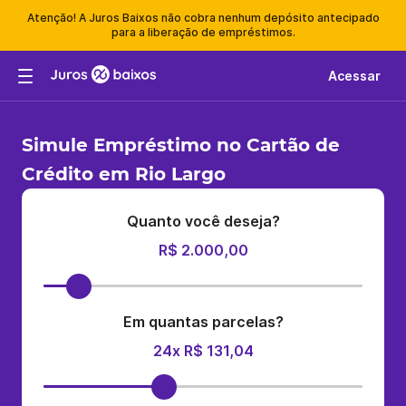
Atenção! A Juros Baixos não cobra nenhum depósito antecipado
para a liberação de empréstimos.
Acessar
Simule Empréstimo no Cartão de
Crédito em Rio Largo
Quanto você deseja?
R$ 2.000,00
Em quantas parcelas?
24x R$ 131,04