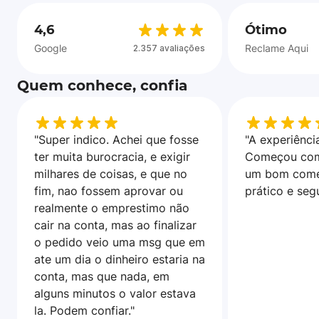
4,6
Ótimo
Google
Reclame Aqui
2.357 avaliações
Quem conhece, confia
"Super indico. Achei que fosse
"A experiência
ter muita burocracia, e exigir
Começou com
milhares de coisas, e que no
um bom come
fim, nao fossem aprovar ou
prático e seg
realmente o emprestimo não
cair na conta, mas ao finalizar
o pedido veio uma msg que em
ate um dia o dinheiro estaria na
conta, mas que nada, em
alguns minutos o valor estava
la. Podem confiar."