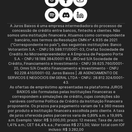
A Juros Baixos é uma empresa intermediadora do processo de
concessão de crédito entre bancos, fintechs e clientes. Não
somos uma instituição financeira. Atuamos como correspondente
bancário, nos termos da Resolução CMN nº 4.935 de 2021
(“Correspondente no país”), das seguintes instituições: Banco
Votorantim S.A. - CNPJ 59.588.111/0001-03, Crefaz Sociedade de
Credito Ao Microempreendedor e A Empresa de Pequeno Porte
S.A. - CNPJ 18.188.384/0001-83, JBCred S/A Sociedade de
Crédito, Financiamento e Investimento - CNPJ 39.625.760/0001-
20, Omni S/A Credito Financiamento e Investimento - CNPJ
92.228.410/0001-02. Juros Baixos | JB AGENCIAMENTO DE
SERVICOS E NEGOCIOS EM GERAL LTDA - CNPJ.: 28.812.324/0001-
43.
As ofertas de empréstimo apresentadas na plataforma JUROS
BAIXOS são formuladas pelas Instituições Financeiras e
correspondem a simulações de crédito, cujas condições são
variáveis conforme Política de Crédito da Instituição Financeira
proponente. Os prazos para pagamento variam de 1 a 360 meses
por produto e Instituição financeira escolhida pelo cliente. A taxa
de juros oferecida pelos parceiros varia de 0,89% a.m. a 19,99%
a.m. Exemplo: Valor: R$ 3.000,00; prazo: 12 meses; Taxa de Juros:
1,41% a.m.; CET 64,4% a.a.; Parcelas R$ 273,50; Valor total com IOF
incluso: R$ 3.282,00