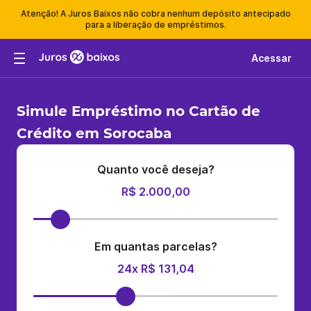
Atenção! A Juros Baixos não cobra nenhum depósito antecipado
para a liberação de empréstimos.
Acessar
Simule Empréstimo no Cartão de
Crédito em Sorocaba
Quanto você deseja?
R$ 2.000,00
Em quantas parcelas?
24x R$ 131,04