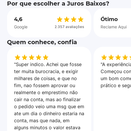
Por que escolher a Juros Baixos?
4,6
Ótimo
Google
Reclame Aqui
2.357 avaliações
Quem conhece, confia
"Super indico. Achei que fosse
"A experiência
ter muita burocracia, e exigir
Começou com
milhares de coisas, e que no
um bom come
fim, nao fossem aprovar ou
prático e seg
realmente o emprestimo não
cair na conta, mas ao finalizar
o pedido veio uma msg que em
ate um dia o dinheiro estaria na
conta, mas que nada, em
alguns minutos o valor estava