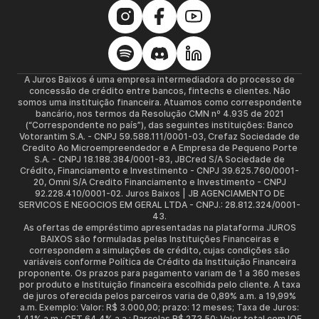
A Juros Baixos é uma empresa intermediadora do processo de
concessão de crédito entre bancos, fintechs e clientes. Não
somos uma instituição financeira. Atuamos como correspondente
bancário, nos termos da Resolução CMN nº 4.935 de 2021
(“Correspondente no país”), das seguintes instituições: Banco
Votorantim S.A. - CNPJ 59.588.111/0001-03, Crefaz Sociedade de
Credito Ao Microempreendedor e A Empresa de Pequeno Porte
S.A. - CNPJ 18.188.384/0001-83, JBCred S/A Sociedade de
Crédito, Financiamento e Investimento - CNPJ 39.625.760/0001-
20, Omni S/A Credito Financiamento e Investimento - CNPJ
92.228.410/0001-02. Juros Baixos | JB AGENCIAMENTO DE
SERVICOS E NEGOCIOS EM GERAL LTDA - CNPJ.: 28.812.324/0001-
43.
As ofertas de empréstimo apresentadas na plataforma JUROS
BAIXOS são formuladas pelas Instituições Financeiras e
correspondem a simulações de crédito, cujas condições são
variáveis conforme Política de Crédito da Instituição Financeira
proponente. Os prazos para pagamento variam de 1 a 360 meses
por produto e Instituição financeira escolhida pelo cliente. A taxa
de juros oferecida pelos parceiros varia de 0,89% a.m. a 19,99%
a.m. Exemplo: Valor: R$ 3.000,00; prazo: 12 meses; Taxa de Juros:
1,41% a.m.; CET 64,4% a.a.; Parcelas R$ 273,50; Valor total com IOF