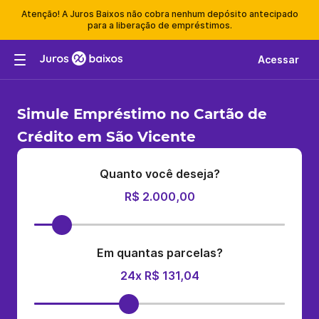
Atenção! A Juros Baixos não cobra nenhum depósito antecipado
para a liberação de empréstimos.
Acessar
Simule Empréstimo no Cartão de
Crédito em São Vicente
Quanto você deseja?
R$ 2.000,00
Em quantas parcelas?
24x R$ 131,04