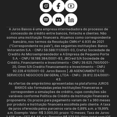
A Juros Baixos é uma empresa intermediadora do processo de
concessão de crédito entre bancos, fintechs e clientes. Não
somos uma instituição financeira. Atuamos como correspondente
bancário, nos termos da Resolução CMN nº 4.935 de 2021
(“Correspondente no país”), das seguintes instituições: Banco
Votorantim S.A. - CNPJ 59.588.111/0001-03, Crefaz Sociedade de
Credito Ao Microempreendedor e A Empresa de Pequeno Porte
S.A. - CNPJ 18.188.384/0001-83, JBCred S/A Sociedade de
Crédito, Financiamento e Investimento - CNPJ 39.625.760/0001-
20, Omni S/A Credito Financiamento e Investimento - CNPJ
92.228.410/0001-02. Juros Baixos | JB AGENCIAMENTO DE
SERVICOS E NEGOCIOS EM GERAL LTDA - CNPJ.: 28.812.324/0001-
43.
As ofertas de empréstimo apresentadas na plataforma JUROS
BAIXOS são formuladas pelas Instituições Financeiras e
correspondem a simulações de crédito, cujas condições são
variáveis conforme Política de Crédito da Instituição Financeira
proponente. Os prazos para pagamento variam de 1 a 360 meses
por produto e Instituição financeira escolhida pelo cliente. A taxa
de juros oferecida pelos parceiros varia de 0,89% a.m. a 19,99%
a.m. Exemplo: Valor: R$ 3.000,00; prazo: 12 meses; Taxa de Juros:
1,41% a.m.; CET 64,4% a.a.; Parcelas R$ 273,50; Valor total com IOF