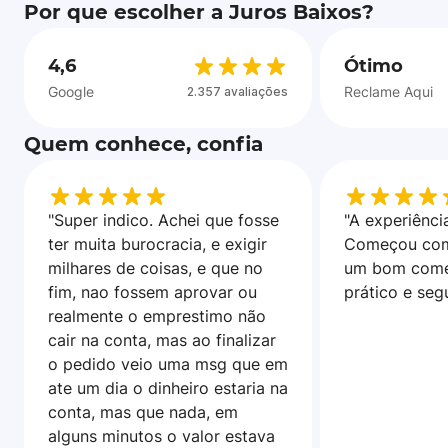
Por que escolher a Juros Baixos?
4,6
Ótimo
Google
Reclame Aqui
2.357 avaliações
Quem conhece, confia
"Super indico. Achei que fosse
"A experiência
ter muita burocracia, e exigir
Começou com
milhares de coisas, e que no
um bom come
fim, nao fossem aprovar ou
prático e seg
realmente o emprestimo não
cair na conta, mas ao finalizar
o pedido veio uma msg que em
ate um dia o dinheiro estaria na
conta, mas que nada, em
alguns minutos o valor estava