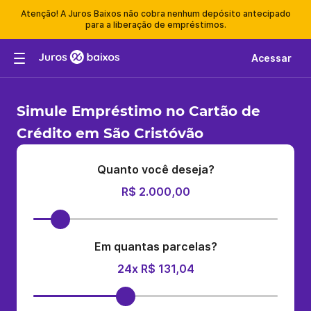
Atenção! A Juros Baixos não cobra nenhum depósito antecipado
para a liberação de empréstimos.
Acessar
Simule Empréstimo no Cartão de
Crédito em São Cristóvão
Quanto você deseja?
R$ 2.000,00
Em quantas parcelas?
24x R$ 131,04