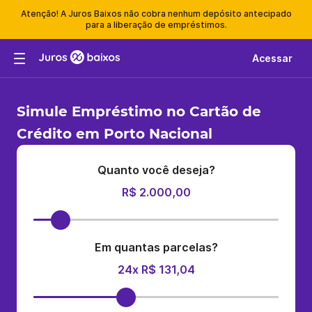
Atenção! A Juros Baixos não cobra nenhum depósito antecipado
para a liberação de empréstimos.
Acessar
Simule Empréstimo no Cartão de
Crédito em Porto Nacional
Quanto você deseja?
R$ 2.000,00
Em quantas parcelas?
24x R$ 131,04