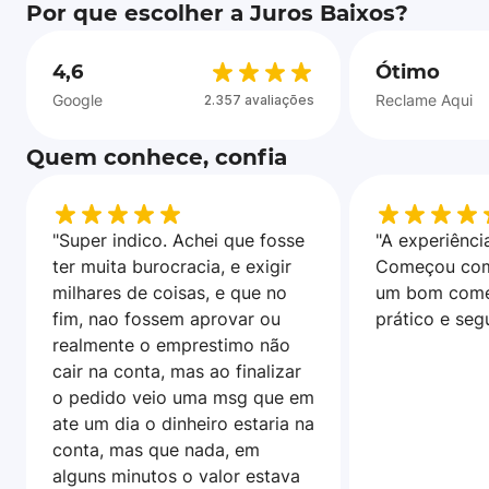
Por que escolher a Juros Baixos?
4,6
Ótimo
Google
Reclame Aqui
2.357 avaliações
Quem conhece, confia
"Super indico. Achei que fosse
"A experiência
ter muita burocracia, e exigir
Começou com
milhares de coisas, e que no
um bom come
fim, nao fossem aprovar ou
prático e seg
realmente o emprestimo não
cair na conta, mas ao finalizar
o pedido veio uma msg que em
ate um dia o dinheiro estaria na
conta, mas que nada, em
alguns minutos o valor estava