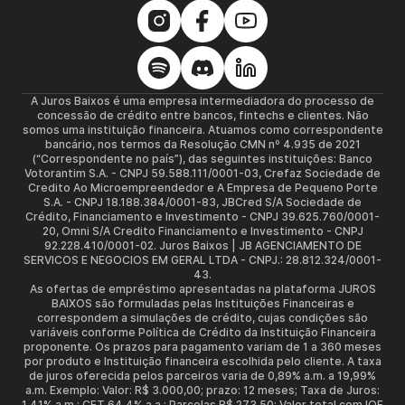
A Juros Baixos é uma empresa intermediadora do processo de
concessão de crédito entre bancos, fintechs e clientes. Não
somos uma instituição financeira. Atuamos como correspondente
bancário, nos termos da Resolução CMN nº 4.935 de 2021
(“Correspondente no país”), das seguintes instituições: Banco
Votorantim S.A. - CNPJ 59.588.111/0001-03, Crefaz Sociedade de
Credito Ao Microempreendedor e A Empresa de Pequeno Porte
S.A. - CNPJ 18.188.384/0001-83, JBCred S/A Sociedade de
Crédito, Financiamento e Investimento - CNPJ 39.625.760/0001-
20, Omni S/A Credito Financiamento e Investimento - CNPJ
92.228.410/0001-02. Juros Baixos | JB AGENCIAMENTO DE
SERVICOS E NEGOCIOS EM GERAL LTDA - CNPJ.: 28.812.324/0001-
43.
As ofertas de empréstimo apresentadas na plataforma JUROS
BAIXOS são formuladas pelas Instituições Financeiras e
correspondem a simulações de crédito, cujas condições são
variáveis conforme Política de Crédito da Instituição Financeira
proponente. Os prazos para pagamento variam de 1 a 360 meses
por produto e Instituição financeira escolhida pelo cliente. A taxa
de juros oferecida pelos parceiros varia de 0,89% a.m. a 19,99%
a.m. Exemplo: Valor: R$ 3.000,00; prazo: 12 meses; Taxa de Juros:
1,41% a.m.; CET 64,4% a.a.; Parcelas R$ 273,50; Valor total com IOF