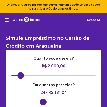
Atenção! A Juros Baixos não cobra nenhum depósito antecipado
para a liberação de empréstimos.
Acessar
Simule Empréstimo no Cartão de
Crédito em Araguaína
Quanto você deseja?
R$ 2.000,00
Em quantas parcelas?
24x R$ 131,04