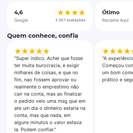
4,6
Ótimo
Google
Reclame Aqui
2.357 avaliações
Quem conhece, confia
"Super indico. Achei que fosse
"A experiência
ter muita burocracia, e exigir
Começou com
milhares de coisas, e que no
um bom come
fim, nao fossem aprovar ou
prático e seg
realmente o emprestimo não
cair na conta, mas ao finalizar
o pedido veio uma msg que em
ate um dia o dinheiro estaria na
conta, mas que nada, em
alguns minutos o valor estava
la. Podem confiar."