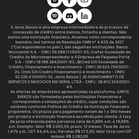
A Juros Baixos é uma empresa intermediadora do processo de
concessão de crédito entre bancos, fintechs e clientes. Não
somos uma instituição financeira. Atuamos como correspondente
bancário, nos termos da Resolução CMN nº 4.935 de 2021
(“Correspondente no país”), das seguintes instituições: Banco
Votorantim S.A. - CNPJ 59.588.111/0001-03, Crefaz Sociedade de
Credito Ao Microempreendedor e A Empresa de Pequeno Porte
S.A. - CNPJ 18.188.384/0001-83, JBCred S/A Sociedade de
Crédito, Financiamento e Investimento - CNPJ 39.625.760/0001-
20, Omni S/A Credito Financiamento e Investimento - CNPJ
92.228.410/0001-02. Juros Baixos | JB AGENCIAMENTO DE
SERVICOS E NEGOCIOS EM GERAL LTDA - CNPJ.: 28.812.324/0001-
43.
As ofertas de empréstimo apresentadas na plataforma JUROS
BAIXOS são formuladas pelas Instituições Financeiras e
correspondem a simulações de crédito, cujas condições são
variáveis conforme Política de Crédito da Instituição Financeira
proponente. Os prazos para pagamento variam de 1 a 360 meses
por produto e Instituição financeira escolhida pelo cliente. A taxa
de juros oferecida pelos parceiros varia de 0,89% a.m. a 19,99%
a.m. Exemplo: Valor: R$ 3.000,00; prazo: 12 meses; Taxa de Juros:
1,41% a.m.; CET 64,4% a.a.; Parcelas R$ 273,50; Valor total com IOF
incluso: R$ 3.282,00