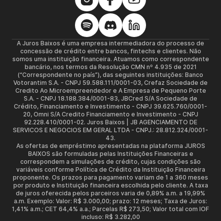
A Juros Baixos é uma empresa intermediadora do processo de
concessão de crédito entre bancos, fintechs e clientes. Não
somos uma instituição financeira. Atuamos como correspondente
bancário, nos termos da Resolução CMN nº 4.935 de 2021
(“Correspondente no país”), das seguintes instituições: Banco
Votorantim S.A. - CNPJ 59.588.111/0001-03, Crefaz Sociedade de
Credito Ao Microempreendedor e A Empresa de Pequeno Porte
S.A. - CNPJ 18.188.384/0001-83, JBCred S/A Sociedade de
Crédito, Financiamento e Investimento - CNPJ 39.625.760/0001-
20, Omni S/A Credito Financiamento e Investimento - CNPJ
92.228.410/0001-02. Juros Baixos | JB AGENCIAMENTO DE
SERVICOS E NEGOCIOS EM GERAL LTDA - CNPJ.: 28.812.324/0001-
43.
As ofertas de empréstimo apresentadas na plataforma JUROS
BAIXOS são formuladas pelas Instituições Financeiras e
correspondem a simulações de crédito, cujas condições são
variáveis conforme Política de Crédito da Instituição Financeira
proponente. Os prazos para pagamento variam de 1 a 360 meses
por produto e Instituição financeira escolhida pelo cliente. A taxa
de juros oferecida pelos parceiros varia de 0,89% a.m. a 19,99%
a.m. Exemplo: Valor: R$ 3.000,00; prazo: 12 meses; Taxa de Juros:
1,41% a.m.; CET 64,4% a.a.; Parcelas R$ 273,50; Valor total com IOF
incluso: R$ 3.282,00