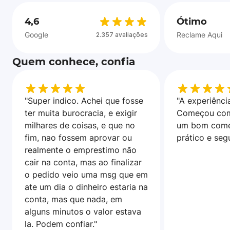
4,6
Ótimo
Google
Reclame Aqui
2.357 avaliações
Quem conhece, confia
"Super indico. Achei que fosse
"A experiência
ter muita burocracia, e exigir
Começou com
milhares de coisas, e que no
um bom come
fim, nao fossem aprovar ou
prático e seg
realmente o emprestimo não
cair na conta, mas ao finalizar
o pedido veio uma msg que em
ate um dia o dinheiro estaria na
conta, mas que nada, em
alguns minutos o valor estava
la. Podem confiar."