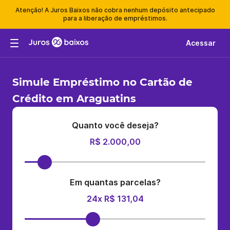
Atenção! A Juros Baixos não cobra nenhum depósito antecipado
para a liberação de empréstimos.
Acessar
Simule Empréstimo no Cartão de
Crédito em Araguatins
Quanto você deseja?
R$ 2.000,00
Em quantas parcelas?
24x R$ 131,04