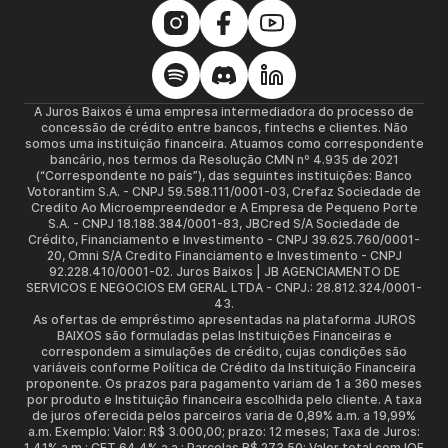
A Juros Baixos é uma empresa intermediadora do processo de
concessão de crédito entre bancos, fintechs e clientes. Não
somos uma instituição financeira. Atuamos como correspondente
bancário, nos termos da Resolução CMN nº 4.935 de 2021
(“Correspondente no país”), das seguintes instituições: Banco
Votorantim S.A. - CNPJ 59.588.111/0001-03, Crefaz Sociedade de
Credito Ao Microempreendedor e A Empresa de Pequeno Porte
S.A. - CNPJ 18.188.384/0001-83, JBCred S/A Sociedade de
Crédito, Financiamento e Investimento - CNPJ 39.625.760/0001-
20, Omni S/A Credito Financiamento e Investimento - CNPJ
92.228.410/0001-02. Juros Baixos | JB AGENCIAMENTO DE
SERVICOS E NEGOCIOS EM GERAL LTDA - CNPJ.: 28.812.324/0001-
43.
As ofertas de empréstimo apresentadas na plataforma JUROS
BAIXOS são formuladas pelas Instituições Financeiras e
correspondem a simulações de crédito, cujas condições são
variáveis conforme Política de Crédito da Instituição Financeira
proponente. Os prazos para pagamento variam de 1 a 360 meses
por produto e Instituição financeira escolhida pelo cliente. A taxa
de juros oferecida pelos parceiros varia de 0,89% a.m. a 19,99%
a.m. Exemplo: Valor: R$ 3.000,00; prazo: 12 meses; Taxa de Juros:
1,41% a.m.; CET 64,4% a.a.; Parcelas R$ 273,50; Valor total com IOF