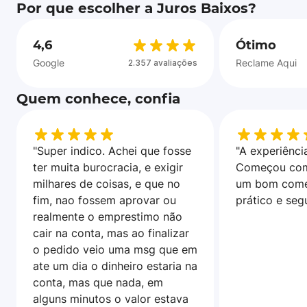
Por que escolher a Juros Baixos?
4,6
Ótimo
Google
Reclame Aqui
2.357 avaliações
Quem conhece, confia
"Super indico. Achei que fosse
"A experiência
ter muita burocracia, e exigir
Começou com
milhares de coisas, e que no
um bom come
fim, nao fossem aprovar ou
prático e seg
realmente o emprestimo não
cair na conta, mas ao finalizar
o pedido veio uma msg que em
ate um dia o dinheiro estaria na
conta, mas que nada, em
alguns minutos o valor estava