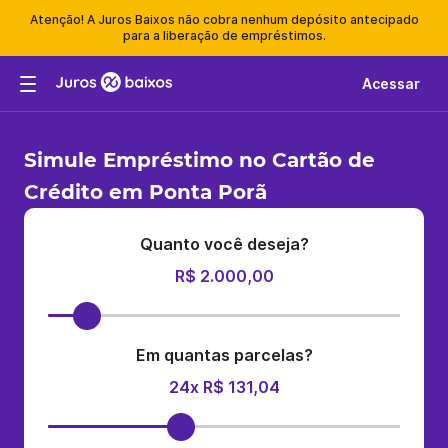
Atenção! A Juros Baixos não cobra nenhum depósito antecipado
para a liberação de empréstimos.
Acessar
Simule Empréstimo no Cartão de
Crédito em Ponta Porã
Quanto você deseja?
R$ 2.000,00
Em quantas parcelas?
24x R$ 131,04