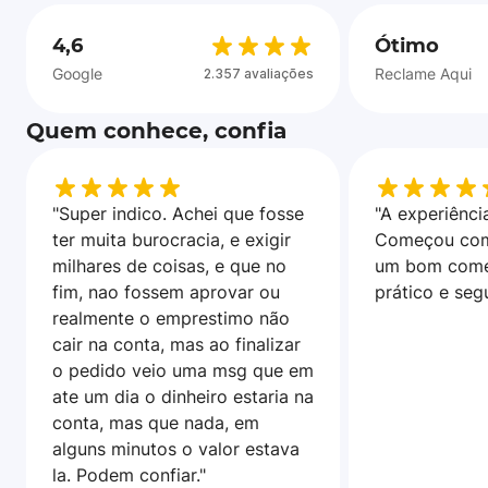
4,6
Ótimo
Google
Reclame Aqui
2.357 avaliações
Quem conhece, confia
"Super indico. Achei que fosse
"A experiência
ter muita burocracia, e exigir
Começou com
milhares de coisas, e que no
um bom come
fim, nao fossem aprovar ou
prático e seg
realmente o emprestimo não
cair na conta, mas ao finalizar
o pedido veio uma msg que em
ate um dia o dinheiro estaria na
conta, mas que nada, em
alguns minutos o valor estava
la. Podem confiar."