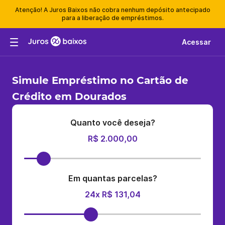
Atenção! A Juros Baixos não cobra nenhum depósito antecipado
para a liberação de empréstimos.
Acessar
Simule Empréstimo no Cartão de
Crédito em Dourados
Quanto você deseja?
R$ 2.000,00
Em quantas parcelas?
24x R$ 131,04