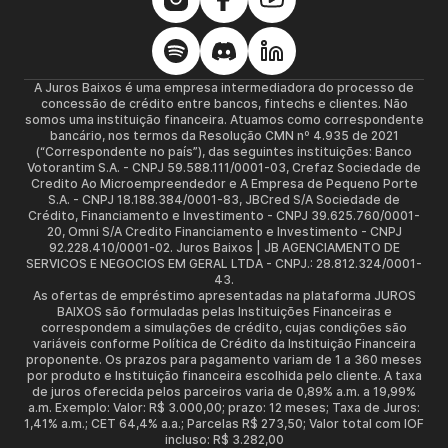
A Juros Baixos é uma empresa intermediadora do processo de
concessão de crédito entre bancos, fintechs e clientes. Não
somos uma instituição financeira. Atuamos como correspondente
bancário, nos termos da Resolução CMN nº 4.935 de 2021
(“Correspondente no país”), das seguintes instituições: Banco
Votorantim S.A. - CNPJ 59.588.111/0001-03, Crefaz Sociedade de
Credito Ao Microempreendedor e A Empresa de Pequeno Porte
S.A. - CNPJ 18.188.384/0001-83, JBCred S/A Sociedade de
Crédito, Financiamento e Investimento - CNPJ 39.625.760/0001-
20, Omni S/A Credito Financiamento e Investimento - CNPJ
92.228.410/0001-02. Juros Baixos | JB AGENCIAMENTO DE
SERVICOS E NEGOCIOS EM GERAL LTDA - CNPJ.: 28.812.324/0001-
43.
As ofertas de empréstimo apresentadas na plataforma JUROS
BAIXOS são formuladas pelas Instituições Financeiras e
correspondem a simulações de crédito, cujas condições são
variáveis conforme Política de Crédito da Instituição Financeira
proponente. Os prazos para pagamento variam de 1 a 360 meses
por produto e Instituição financeira escolhida pelo cliente. A taxa
de juros oferecida pelos parceiros varia de 0,89% a.m. a 19,99%
a.m. Exemplo: Valor: R$ 3.000,00; prazo: 12 meses; Taxa de Juros:
1,41% a.m.; CET 64,4% a.a.; Parcelas R$ 273,50; Valor total com IOF
incluso: R$ 3.282,00