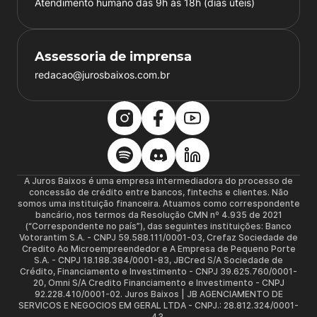
Atendimento humano das 9h às 18h (dias úteis)
Assessoria de imprensa
redacao@jurosbaixos.com.br
A Juros Baixos é uma empresa intermediadora do processo de
concessão de crédito entre bancos, fintechs e clientes. Não
somos uma instituição financeira. Atuamos como correspondente
bancário, nos termos da Resolução CMN nº 4.935 de 2021
(“Correspondente no país”), das seguintes instituições: Banco
Votorantim S.A. - CNPJ 59.588.111/0001-03, Crefaz Sociedade de
Credito Ao Microempreendedor e A Empresa de Pequeno Porte
S.A. - CNPJ 18.188.384/0001-83, JBCred S/A Sociedade de
Crédito, Financiamento e Investimento - CNPJ 39.625.760/0001-
20, Omni S/A Credito Financiamento e Investimento - CNPJ
92.228.410/0001-02. Juros Baixos | JB AGENCIAMENTO DE
SERVICOS E NEGOCIOS EM GERAL LTDA - CNPJ.: 28.812.324/0001-
43.