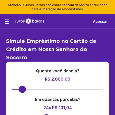
Atenção! A Juros Baixos não cobra nenhum depósito antecipado
para a liberação de empréstimos.
Acessar
Simule Empréstimo no Cartão de
Crédito em Nossa Senhora do
Socorro
Quanto você deseja?
R$ 2.000,00
Em quantas parcelas?
24x R$ 131,04