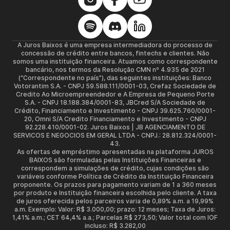
A Juros Baixos é uma empresa intermediadora do processo de
concessão de crédito entre bancos, fintechs e clientes. Não
somos uma instituição financeira. Atuamos como correspondente
bancário, nos termos da Resolução CMN nº 4.935 de 2021
(“Correspondente no país”), das seguintes instituições: Banco
Votorantim S.A. - CNPJ 59.588.111/0001-03, Crefaz Sociedade de
Credito Ao Microempreendedor e A Empresa de Pequeno Porte
S.A. - CNPJ 18.188.384/0001-83, JBCred S/A Sociedade de
Crédito, Financiamento e Investimento - CNPJ 39.625.760/0001-
20, Omni S/A Credito Financiamento e Investimento - CNPJ
92.228.410/0001-02. Juros Baixos | JB AGENCIAMENTO DE
SERVICOS E NEGOCIOS EM GERAL LTDA - CNPJ.: 28.812.324/0001-
43.
As ofertas de empréstimo apresentadas na plataforma JUROS
BAIXOS são formuladas pelas Instituições Financeiras e
correspondem a simulações de crédito, cujas condições são
variáveis conforme Política de Crédito da Instituição Financeira
proponente. Os prazos para pagamento variam de 1 a 360 meses
por produto e Instituição financeira escolhida pelo cliente. A taxa
de juros oferecida pelos parceiros varia de 0,89% a.m. a 19,99%
a.m. Exemplo: Valor: R$ 3.000,00; prazo: 12 meses; Taxa de Juros:
1,41% a.m.; CET 64,4% a.a.; Parcelas R$ 273,50; Valor total com IOF
incluso: R$ 3.282,00