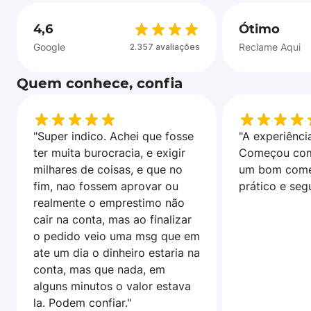
4,6
Ótimo
Google
Reclame Aqui
2.357 avaliações
Quem conhece, confia
"Super indico. Achei que fosse
"A experiência
ter muita burocracia, e exigir
Começou com
milhares de coisas, e que no
um bom come
fim, nao fossem aprovar ou
prático e seg
realmente o emprestimo não
cair na conta, mas ao finalizar
o pedido veio uma msg que em
ate um dia o dinheiro estaria na
conta, mas que nada, em
alguns minutos o valor estava
la. Podem confiar."