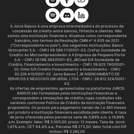
A Juros Baixos é uma empresa intermediadora do processo de
concessão de crédito entre bancos, fintechs e clientes. Não
somos uma instituição financeira. Atuamos como correspondente
bancário, nos termos da Resolução CMN nº 4.935 de 2021
(“Correspondente no país”), das seguintes instituições: Banco
Votorantim S.A. - CNPJ 59.588.111/0001-03, Crefaz Sociedade de
Credito Ao Microempreendedor e A Empresa de Pequeno Porte
S.A. - CNPJ 18.188.384/0001-83, JBCred S/A Sociedade de
Crédito, Financiamento e Investimento - CNPJ 39.625.760/0001-
20, Omni S/A Credito Financiamento e Investimento - CNPJ
92.228.410/0001-02. Juros Baixos | JB AGENCIAMENTO DE
SERVICOS E NEGOCIOS EM GERAL LTDA - CNPJ.: 28.812.324/0001-
43.
As ofertas de empréstimo apresentadas na plataforma JUROS
BAIXOS são formuladas pelas Instituições Financeiras e
correspondem a simulações de crédito, cujas condições são
variáveis conforme Política de Crédito da Instituição Financeira
proponente. Os prazos para pagamento variam de 1 a 360 meses
por produto e Instituição financeira escolhida pelo cliente. A taxa
de juros oferecida pelos parceiros varia de 0,89% a.m. a 19,99%
a.m. Exemplo: Valor: R$ 3.000,00; prazo: 12 meses; Taxa de Juros:
1,41% a.m.; CET 64,4% a.a.; Parcelas R$ 273,50; Valor total com IOF
incluso: R$ 3.282,00