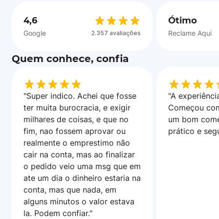
4,6
Ótimo
Google
Reclame Aqui
2.357 avaliações
Quem conhece, confia
"Super indico. Achei que fosse
"A experiência
ter muita burocracia, e exigir
Começou com
milhares de coisas, e que no
um bom come
fim, nao fossem aprovar ou
prático e seg
realmente o emprestimo não
cair na conta, mas ao finalizar
o pedido veio uma msg que em
ate um dia o dinheiro estaria na
conta, mas que nada, em
alguns minutos o valor estava
la. Podem confiar."