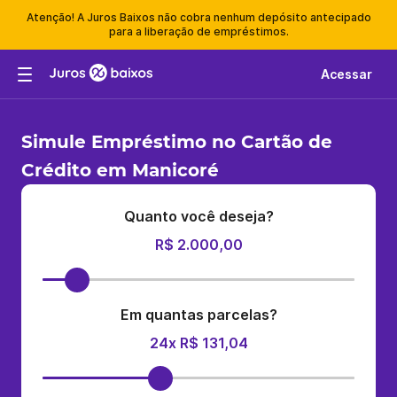
Atenção! A Juros Baixos não cobra nenhum depósito antecipado
para a liberação de empréstimos.
Acessar
Simule Empréstimo no Cartão de
Crédito em Manicoré
Quanto você deseja?
R$ 2.000,00
Em quantas parcelas?
24x R$ 131,04