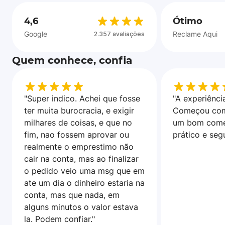
4,6
Ótimo
Google
Reclame Aqui
2.357 avaliações
Quem conhece, confia
"Super indico. Achei que fosse
"A experiência
ter muita burocracia, e exigir
Começou com
milhares de coisas, e que no
um bom come
fim, nao fossem aprovar ou
prático e seg
realmente o emprestimo não
cair na conta, mas ao finalizar
o pedido veio uma msg que em
ate um dia o dinheiro estaria na
conta, mas que nada, em
alguns minutos o valor estava
la. Podem confiar."