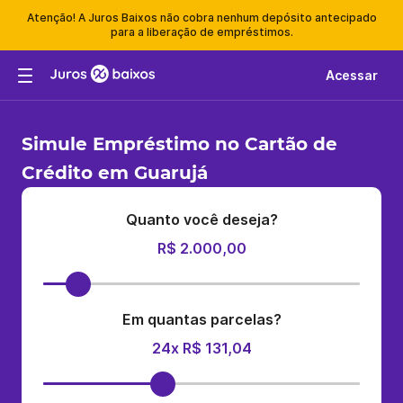
Atenção! A Juros Baixos não cobra nenhum depósito antecipado
para a liberação de empréstimos.
Acessar
Simule Empréstimo no Cartão de
Crédito em Guarujá
Quanto você deseja?
R$ 2.000,00
Em quantas parcelas?
24x R$ 131,04