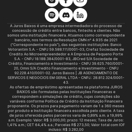
A Juros Baixos é uma empresa intermediadora do processo de
concessão de crédito entre bancos, fintechs e clientes. Não
somos uma instituição financeira. Atuamos como correspondente
bancário, nos termos da Resolução CMN nº 4.935 de 2021
(“Correspondente no país”), das seguintes instituições: Banco
Votorantim S.A. - CNPJ 59.588.111/0001-03, Crefaz Sociedade de
Credito Ao Microempreendedor e A Empresa de Pequeno Porte
S.A. - CNPJ 18.188.384/0001-83, JBCred S/A Sociedade de
Crédito, Financiamento e Investimento - CNPJ 39.625.760/0001-
20, Omni S/A Credito Financiamento e Investimento - CNPJ
92.228.410/0001-02. Juros Baixos | JB AGENCIAMENTO DE
SERVICOS E NEGOCIOS EM GERAL LTDA - CNPJ.: 28.812.324/0001-
43.
As ofertas de empréstimo apresentadas na plataforma JUROS
BAIXOS são formuladas pelas Instituições Financeiras e
correspondem a simulações de crédito, cujas condições são
variáveis conforme Política de Crédito da Instituição Financeira
proponente. Os prazos para pagamento variam de 1 a 360 meses
por produto e Instituição financeira escolhida pelo cliente. A taxa
de juros oferecida pelos parceiros varia de 0,89% a.m. a 19,99%
a.m. Exemplo: Valor: R$ 3.000,00; prazo: 12 meses; Taxa de Juros:
1,41% a.m.; CET 64,4% a.a.; Parcelas R$ 273,50; Valor total com IOF
incluso: R$ 3.282,00