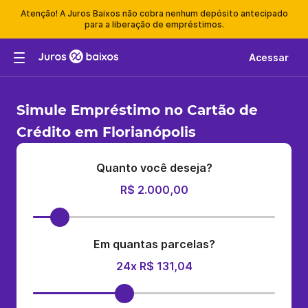
Atenção! A Juros Baixos não cobra nenhum depósito antecipado
para a liberação de empréstimos.
Acessar
Simule Empréstimo no Cartão de
Crédito em Florianópolis
Quanto você deseja?
R$ 2.000,00
Em quantas parcelas?
24x R$ 131,04