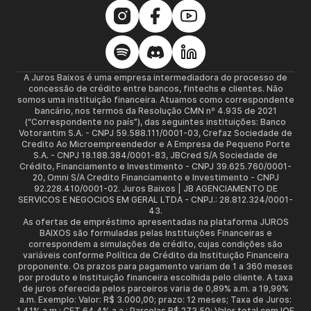
A Juros Baixos é uma empresa intermediadora do processo de
concessão de crédito entre bancos, fintechs e clientes. Não
somos uma instituição financeira. Atuamos como correspondente
bancário, nos termos da Resolução CMN nº 4.935 de 2021
(“Correspondente no país”), das seguintes instituições: Banco
Votorantim S.A. - CNPJ 59.588.111/0001-03, Crefaz Sociedade de
Credito Ao Microempreendedor e A Empresa de Pequeno Porte
S.A. - CNPJ 18.188.384/0001-83, JBCred S/A Sociedade de
Crédito, Financiamento e Investimento - CNPJ 39.625.760/0001-
20, Omni S/A Credito Financiamento e Investimento - CNPJ
92.228.410/0001-02. Juros Baixos | JB AGENCIAMENTO DE
SERVICOS E NEGOCIOS EM GERAL LTDA - CNPJ.: 28.812.324/0001-
43.
As ofertas de empréstimo apresentadas na plataforma JUROS
BAIXOS são formuladas pelas Instituições Financeiras e
correspondem a simulações de crédito, cujas condições são
variáveis conforme Política de Crédito da Instituição Financeira
proponente. Os prazos para pagamento variam de 1 a 360 meses
por produto e Instituição financeira escolhida pelo cliente. A taxa
de juros oferecida pelos parceiros varia de 0,89% a.m. a 19,99%
a.m. Exemplo: Valor: R$ 3.000,00; prazo: 12 meses; Taxa de Juros:
1,41% a.m.; CET 64,4% a.a.; Parcelas R$ 273,50; Valor total com IOF