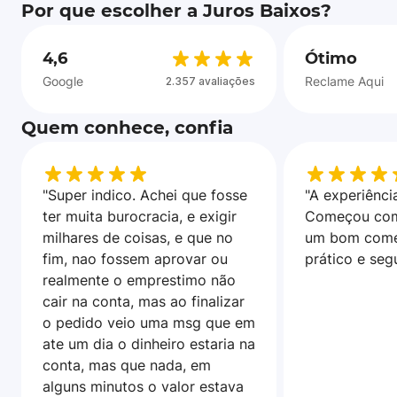
Por que escolher a Juros Baixos?
4,6
Ótimo
Google
Reclame Aqui
2.357 avaliações
Quem conhece, confia
"Super indico. Achei que fosse
"A experiência
ter muita burocracia, e exigir
Começou com
milhares de coisas, e que no
um bom come
fim, nao fossem aprovar ou
prático e seg
realmente o emprestimo não
cair na conta, mas ao finalizar
o pedido veio uma msg que em
ate um dia o dinheiro estaria na
conta, mas que nada, em
alguns minutos o valor estava