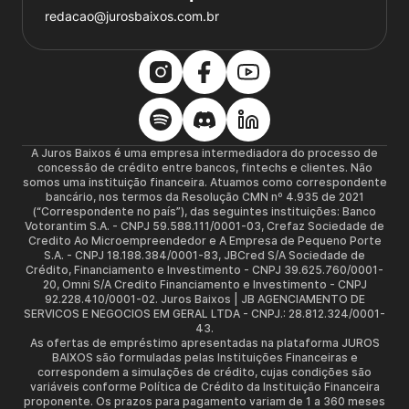
redacao@jurosbaixos.com.br
A Juros Baixos é uma empresa intermediadora do processo de
concessão de crédito entre bancos, fintechs e clientes. Não
somos uma instituição financeira. Atuamos como correspondente
bancário, nos termos da Resolução CMN nº 4.935 de 2021
(“Correspondente no país”), das seguintes instituições: Banco
Votorantim S.A. - CNPJ 59.588.111/0001-03, Crefaz Sociedade de
Credito Ao Microempreendedor e A Empresa de Pequeno Porte
S.A. - CNPJ 18.188.384/0001-83, JBCred S/A Sociedade de
Crédito, Financiamento e Investimento - CNPJ 39.625.760/0001-
20, Omni S/A Credito Financiamento e Investimento - CNPJ
92.228.410/0001-02. Juros Baixos | JB AGENCIAMENTO DE
SERVICOS E NEGOCIOS EM GERAL LTDA - CNPJ.: 28.812.324/0001-
43.
As ofertas de empréstimo apresentadas na plataforma JUROS
BAIXOS são formuladas pelas Instituições Financeiras e
correspondem a simulações de crédito, cujas condições são
variáveis conforme Política de Crédito da Instituição Financeira
proponente. Os prazos para pagamento variam de 1 a 360 meses