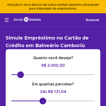
Atenção! A Juros Baixos não cobra nenhum depósito antecipado
para a liberação de empréstimos.
Acessar
Simule Empréstimo no Cartão de
Crédito em Balneário Camboriú
Quanto você deseja?
R$ 2.000,00
Em quantas parcelas?
24x R$ 131,04