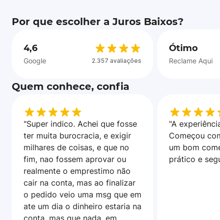
Por que escolher a Juros Baixos?
4,6
Ótimo
Google
Reclame Aqui
2.357 avaliações
Quem conhece, confia
"Super indico. Achei que fosse
"A experiência
ter muita burocracia, e exigir
Começou com
milhares de coisas, e que no
um bom come
fim, nao fossem aprovar ou
prático e seg
realmente o emprestimo não
cair na conta, mas ao finalizar
o pedido veio uma msg que em
ate um dia o dinheiro estaria na
conta, mas que nada, em