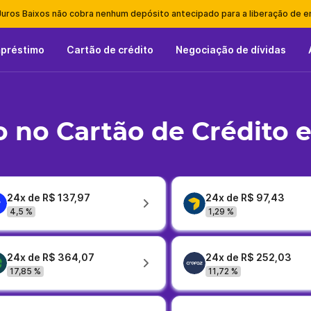
Juros Baixos não cobra nenhum depósito antecipado para a liberação de 
mpréstimo
Cartão de crédito
Negociação de dívidas
 no Cartão de Crédito 
24x de R$ 137,97
24x de R$ 97,43
4,5 %
1,29 %
24x de R$ 364,07
24x de R$ 252,03
17,85 %
11,72 %