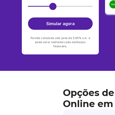
Simular agora
Parcela calculada com juros de 3,99% a.m. e
pode variar conforme cada instituição
financeira.
Opções de
Online em