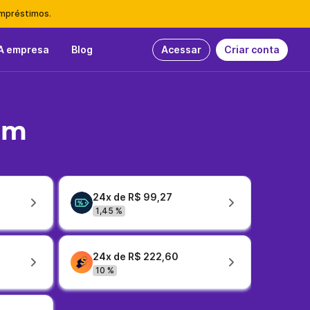
empréstimos.
A empresa
Blog
Acessar
Criar conta
em
24x de R$ 99,27
1,45 %
24x de R$ 222,60
10 %