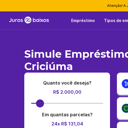
Atenção! A 
Empréstimo
Tipos de e
Simule Empréstimo
Criciúma
Quanto você deseja?
R$ 2.000,00
Em quantas parcelas?
24x R$ 131,04