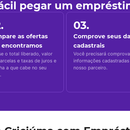
fácil pegar um emprést
.
03.
pare as ofertas
Comprove seus d
 encontramos
cadastrais
se o total liberado, valor
Você precisará comprova
arcelas e taxas de juros e
informações cadastrada
ha a que cabe no seu
nosso parceiro.
.