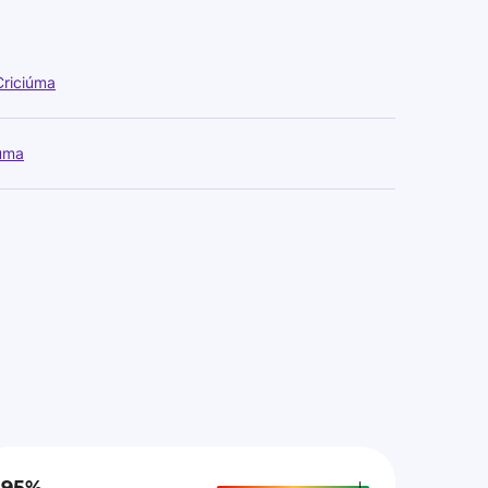
Criciúma
iúma