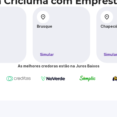
a Criciúma com Emprést
Brusque
Chapec
Simular
Simula
As melhores credoras estão na Juros Baixos