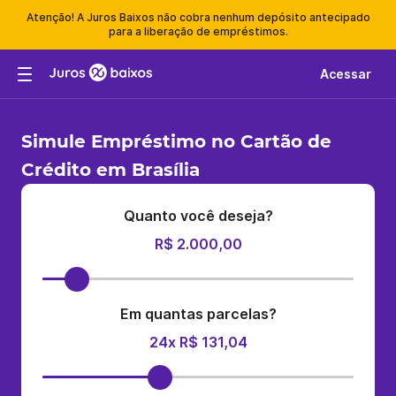
Atenção! A Juros Baixos não cobra nenhum depósito antecipado
para a liberação de empréstimos.
Acessar
Simule Empréstimo no Cartão de
Crédito em Brasília
Quanto você deseja?
R$ 2.000,00
Em quantas parcelas?
24x R$ 131,04