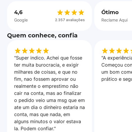
4,6
Ótimo
Google
Reclame Aqui
2.357 avaliações
Quem conhece, confia
"Super indico. Achei que fosse
"A experiência
ter muita burocracia, e exigir
Começou com
milhares de coisas, e que no
um bom come
fim, nao fossem aprovar ou
prático e seg
realmente o emprestimo não
cair na conta, mas ao finalizar
o pedido veio uma msg que em
ate um dia o dinheiro estaria na
conta, mas que nada, em
alguns minutos o valor estava
la. Podem confiar."