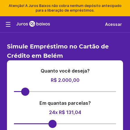
Atenção! A Juros Baixos não cobra nenhum depósito antecipado
para a liberação de empréstimos.
Acessar
Simule Empréstimo no Cartão de
Crédito em Belém
Quanto você deseja?
R$ 2.000,00
Em quantas parcelas?
24x R$ 131,04