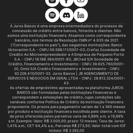
A Juros Baixos é uma empresa intermediadora do processo de
concessão de crédito entre bancos, fintechs e clientes. Não
somos uma instituição financeira. Atuamos como correspondente
bancário, nos termos da Resolução CMN nº 4.935 de 2021
(“Correspondente no país”), das seguintes instituições: Banco
Votorantim S.A. - CNPJ 59.588.111/0001-03, Crefaz Sociedade de
Credito Ao Microempreendedor e A Empresa de Pequeno Porte
S.A. - CNPJ 18.188.384/0001-83, JBCred S/A Sociedade de
Crédito, Financiamento e Investimento - CNPJ 39.625.760/0001-
20, Omni S/A Credito Financiamento e Investimento - CNPJ
92.228.410/0001-02. Juros Baixos | JB AGENCIAMENTO DE
SERVICOS E NEGOCIOS EM GERAL LTDA - CNPJ.: 28.812.324/0001-
43.
As ofertas de empréstimo apresentadas na plataforma JUROS
BAIXOS são formuladas pelas Instituições Financeiras e
correspondem a simulações de crédito, cujas condições são
variáveis conforme Política de Crédito da Instituição Financeira
proponente. Os prazos para pagamento variam de 1 a 360 meses
por produto e Instituição financeira escolhida pelo cliente. A taxa
de juros oferecida pelos parceiros varia de 0,89% a.m. a 19,99%
a.m. Exemplo: Valor: R$ 3.000,00; prazo: 12 meses; Taxa de Juros:
1,41% a.m.; CET 64,4% a.a.; Parcelas R$ 273,50; Valor total com IOF
incluso: R$ 3.282,00