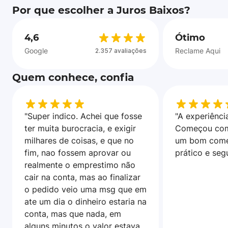
Por que escolher a Juros Baixos?
4,6
Ótimo
Google
Reclame Aqui
2.357 avaliações
Quem conhece, confia
"Super indico. Achei que fosse
"A experiência
ter muita burocracia, e exigir
Começou com
milhares de coisas, e que no
um bom come
fim, nao fossem aprovar ou
prático e seg
realmente o emprestimo não
cair na conta, mas ao finalizar
o pedido veio uma msg que em
ate um dia o dinheiro estaria na
conta, mas que nada, em
alguns minutos o valor estava