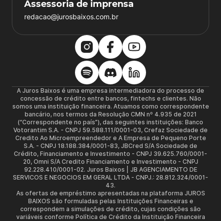
Assessoria de imprensa
redacao@jurosbaixos.com.br
A Juros Baixos é uma empresa intermediadora do processo de
concessão de crédito entre bancos, fintechs e clientes. Não
somos uma instituição financeira. Atuamos como correspondente
bancário, nos termos da Resolução CMN nº 4.935 de 2021
(“Correspondente no país”), das seguintes instituições: Banco
Votorantim S.A. - CNPJ 59.588.111/0001-03, Crefaz Sociedade de
Credito Ao Microempreendedor e A Empresa de Pequeno Porte
S.A. - CNPJ 18.188.384/0001-83, JBCred S/A Sociedade de
Crédito, Financiamento e Investimento - CNPJ 39.625.760/0001-
20, Omni S/A Credito Financiamento e Investimento - CNPJ
92.228.410/0001-02. Juros Baixos | JB AGENCIAMENTO DE
SERVICOS E NEGOCIOS EM GERAL LTDA - CNPJ.: 28.812.324/0001-
43.
As ofertas de empréstimo apresentadas na plataforma JUROS
BAIXOS são formuladas pelas Instituições Financeiras e
correspondem a simulações de crédito, cujas condições são
variáveis conforme Política de Crédito da Instituição Financeira