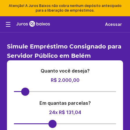
Atenção! A Juros Baixos não cobra nenhum depósito antecipado
para a liberação de empréstimos.
Acessar
Simule Empréstimo Consignado para
Servidor Público em Belém
Quanto você deseja?
R$ 2.000,00
Em quantas parcelas?
24x R$ 131,04