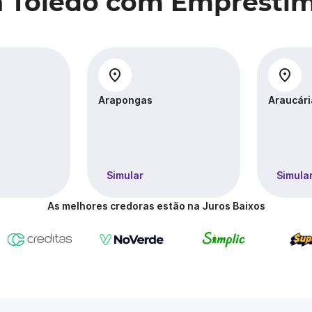
a Toledo com Emprésti
Arapongas
Araucári
Simular
Simula
As melhores credoras estão na Juros Baixos