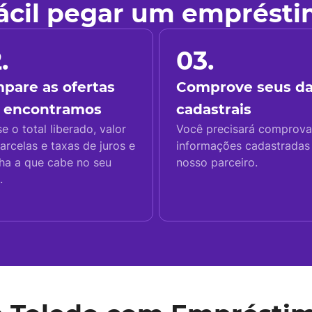
fácil pegar um emprést
.
03.
pare as ofertas
Comprove seus d
 encontramos
cadastrais
se o total liberado, valor
Você precisará comprova
arcelas e taxas de juros e
informações cadastrada
ha a que cabe no seu
nosso parceiro.
.