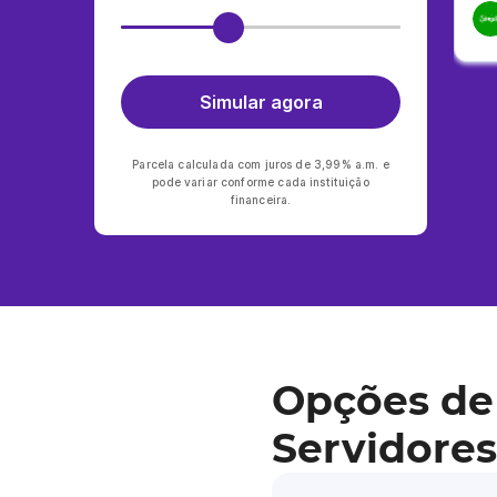
Simular agora
Parcela calculada com juros de 3,99% a.m. e
pode variar conforme cada instituição
financeira.
Opções de
Servidores