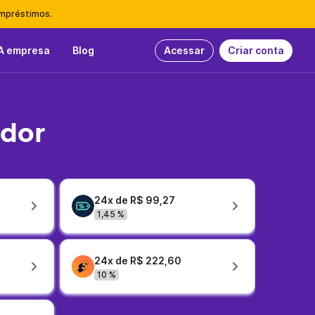
empréstimos.
A empresa
Blog
Acessar
Criar conta
idor
24x de R$ 99,27
1,45 %
24x de R$ 222,60
10 %