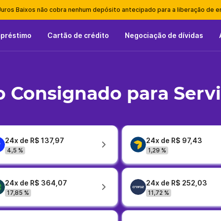
Juros Baixos não cobra nenhum depósito antecipado para a liberação de 
mpréstimo
Cartão de crédito
Negociação de dívidas
 Consignado para Serv
24x de R$ 137,97
24x de R$ 97,43
4,5 %
1,29 %
24x de R$ 364,07
24x de R$ 252,03
17,85 %
11,72 %