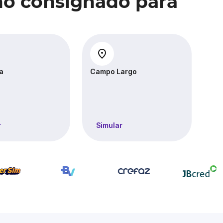
mo consignado para
a
Campo Largo
Ca
r
Simular
S