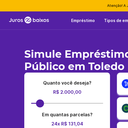
Atenção! A 
Empréstimo
Tipos de e
Simule Empréstimo
Público em Toledo
Quanto você deseja?
R$ 2.000,00
Em quantas parcelas?
24x R$ 131,04