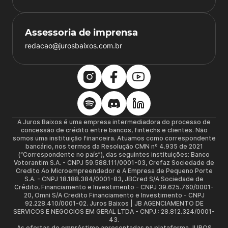
Assessoria de imprensa
redacao@jurosbaixos.com.br
A Juros Baixos é uma empresa intermediadora do processo de
concessão de crédito entre bancos, fintechs e clientes. Não
somos uma instituição financeira. Atuamos como correspondente
bancário, nos termos da Resolução CMN nº 4.935 de 2021
(“Correspondente no país”), das seguintes instituições: Banco
Votorantim S.A. - CNPJ 59.588.111/0001-03, Crefaz Sociedade de
Credito Ao Microempreendedor e A Empresa de Pequeno Porte
S.A. - CNPJ 18.188.384/0001-83, JBCred S/A Sociedade de
Crédito, Financiamento e Investimento - CNPJ 39.625.760/0001-
20, Omni S/A Credito Financiamento e Investimento - CNPJ
92.228.410/0001-02. Juros Baixos | JB AGENCIAMENTO DE
SERVICOS E NEGOCIOS EM GERAL LTDA - CNPJ.: 28.812.324/0001-
43.
As ofertas de empréstimo apresentadas na plataforma JUROS