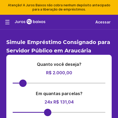
Atenção! A Juros Baixos não cobra nenhum depósito antecipado
para a liberação de empréstimos.
Acessar
Simule Empréstimo Consignado para
Servidor Público em Araucária
Quanto você deseja?
R$ 2.000,00
Em quantas parcelas?
24x R$ 131,04