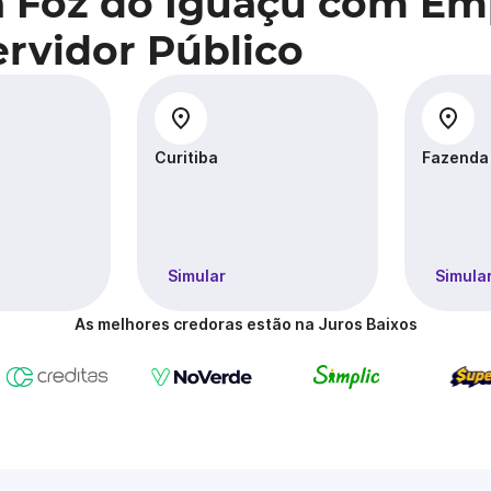
a Foz do Iguaçu com E
rvidor Público
Curitiba
Fazenda
Simular
Simula
As melhores credoras estão na Juros Baixos