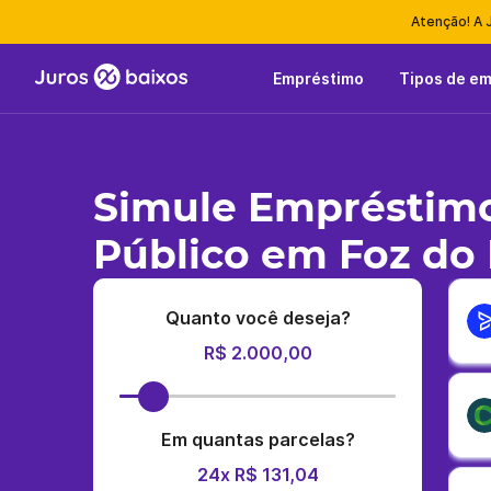
Atenção! A 
Empréstimo
Tipos de e
Simule Empréstimo
Público em Foz do
Quanto você deseja?
R$ 2.000,00
Em quantas parcelas?
24x R$ 131,04