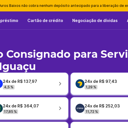
Juros Baixos não cobra nenhum depósito antecipado para a liberação de 
mpréstimo
Cartão de crédito
Negociação de dívidas
 Consignado para Serv
 Iguaçu
24x de R$ 137,97
24x de R$ 97,43
4,5 %
1,29 %
24x de R$ 364,07
24x de R$ 252,03
17,85 %
11,72 %