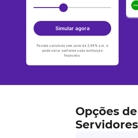
Simular agora
Parcela calculada com juros de 3,99% a.m. e
pode variar conforme cada instituição
financeira.
Opções de
Servidores