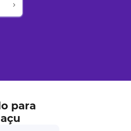
o para
uaçu