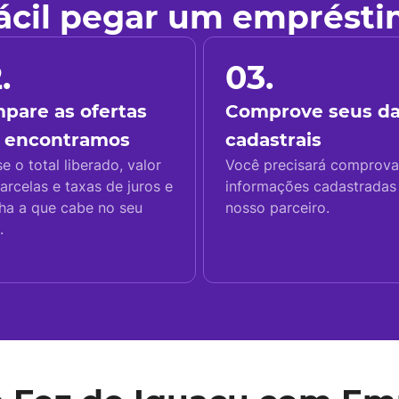
fácil pegar um emprést
.
03.
pare as ofertas
Comprove seus d
 encontramos
cadastrais
se o total liberado, valor
Você precisará comprova
arcelas e taxas de juros e
informações cadastrada
ha a que cabe no seu
nosso parceiro.
.