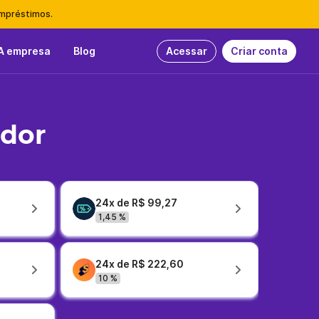
empréstimos.
A empresa
Blog
Acessar
Criar conta
idor
24x de R$ 99,27
1,45 %
24x de R$ 222,60
10 %