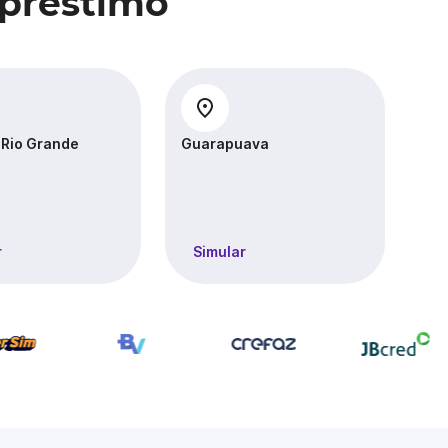
mpréstimo
 Rio Grande
Guarapuava
Lo
r
Simular
S