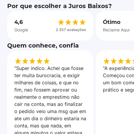
Por que escolher a Juros Baixos?
4,6
Ótimo
Google
Reclame Aqui
2.357 avaliações
Quem conhece, confia
"Super indico. Achei que fosse
"A experiência
ter muita burocracia, e exigir
Começou com
milhares de coisas, e que no
um bom come
fim, nao fossem aprovar ou
prático e seg
realmente o emprestimo não
cair na conta, mas ao finalizar
o pedido veio uma msg que em
ate um dia o dinheiro estaria na
conta, mas que nada, em
alguns minutos o valor estava