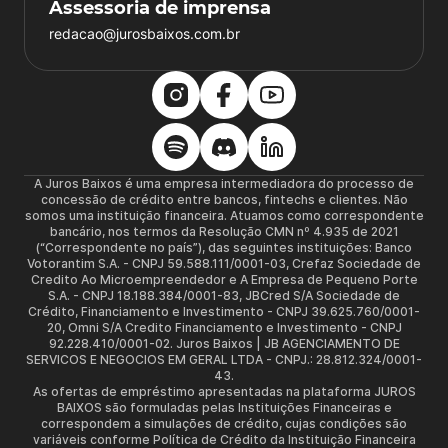
Assessoria de imprensa
redacao@jurosbaixos.com.br
A Juros Baixos é uma empresa intermediadora do processo de
concessão de crédito entre bancos, fintechs e clientes. Não
somos uma instituição financeira. Atuamos como correspondente
bancário, nos termos da Resolução CMN nº 4.935 de 2021
(“Correspondente no país”), das seguintes instituições: Banco
Votorantim S.A. - CNPJ 59.588.111/0001-03, Crefaz Sociedade de
Credito Ao Microempreendedor e A Empresa de Pequeno Porte
S.A. - CNPJ 18.188.384/0001-83, JBCred S/A Sociedade de
Crédito, Financiamento e Investimento - CNPJ 39.625.760/0001-
20, Omni S/A Credito Financiamento e Investimento - CNPJ
92.228.410/0001-02. Juros Baixos | JB AGENCIAMENTO DE
SERVICOS E NEGOCIOS EM GERAL LTDA - CNPJ.: 28.812.324/0001-
43.
As ofertas de empréstimo apresentadas na plataforma JUROS
BAIXOS são formuladas pelas Instituições Financeiras e
correspondem a simulações de crédito, cujas condições são
variáveis conforme Política de Crédito da Instituição Financeira