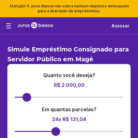
Atenção! A Juros Baixos não cobra nenhum depósito antecipado
para a liberação de empréstimos.
Acessar
Simule Empréstimo Consignado para
Servidor Público em Magé
Quanto você deseja?
R$ 2.000,00
Em quantas parcelas?
24x R$ 131,04