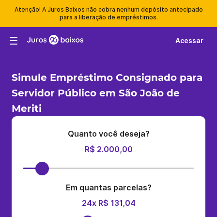
Atenção! A Juros Baixos não cobra nenhum depósito antecipado
para a liberação de empréstimos.
Acessar
Simule Empréstimo Consignado para
Servidor Público em São João de
Meriti
Quanto você deseja?
R$ 2.000,00
Em quantas parcelas?
24x R$ 131,04