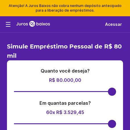
Atenção! A Juros Baixos não cobra nenhum depósito antecipado
para a liberação de empréstimos.
Acessar
Simule Empréstimo Pessoal de R$ 80
mil
Quanto você deseja?
R$ 80.000,00
Em quantas parcelas?
60x R$ 3.529,45