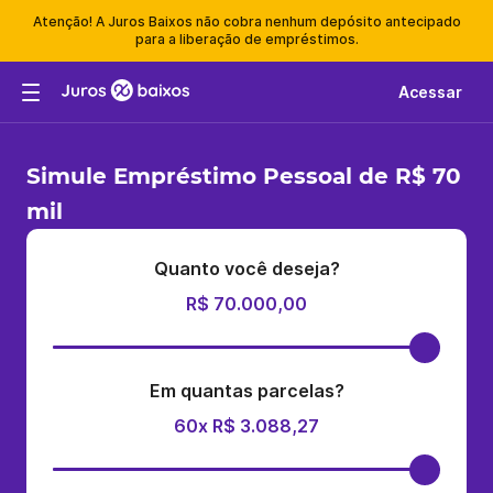
Atenção! A Juros Baixos não cobra nenhum depósito antecipado
para a liberação de empréstimos.
Acessar
Simule Empréstimo Pessoal de R$ 70
mil
Quanto você deseja?
R$ 70.000,00
Em quantas parcelas?
60x R$ 3.088,27