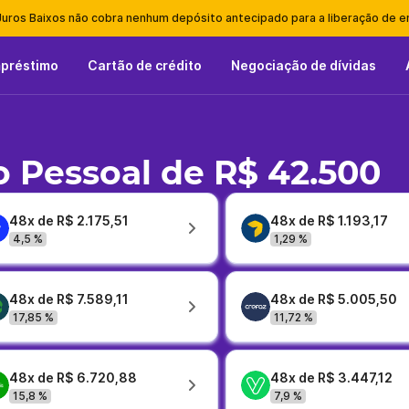
Juros Baixos não cobra nenhum depósito antecipado para a liberação de 
mpréstimo
Cartão de crédito
Negociação de dívidas
 Pessoal de R$ 42.500
48x de R$ 2.175,51
48x de R$ 1.193,17
4,5 %
1,29 %
48x de R$ 7.589,11
48x de R$ 5.005,50
17,85 %
11,72 %
48x de R$ 6.720,88
48x de R$ 3.447,12
15,8 %
7,9 %