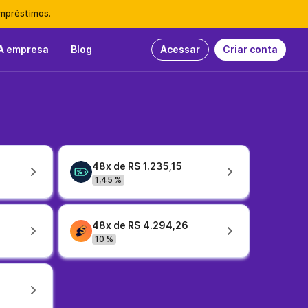
empréstimos.
A empresa
Blog
Acessar
Criar conta
48x de R$ 1.235,15
1,45 %
48x de R$ 4.294,26
10 %