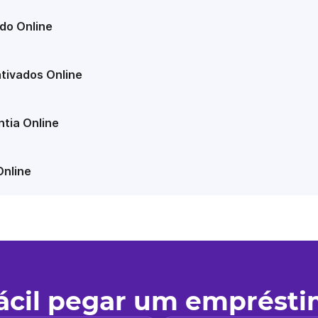
do Online
tivados Online
tia Online
Online
fácil pegar um emprést