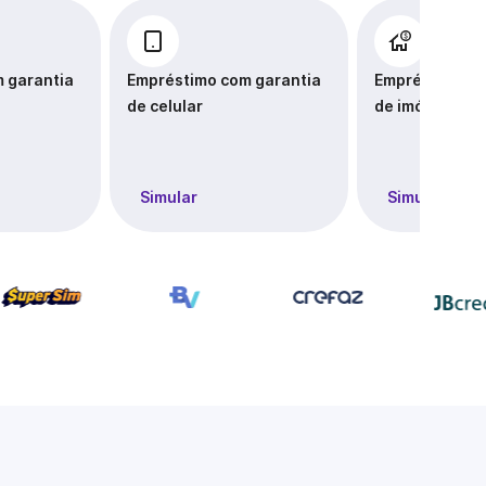
 garantia
Empréstimo com garantia
Empréstimo co
de celular
de imóvel
Simular
Simular