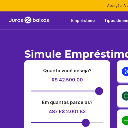
Atenção! A 
Empréstimo
Tipos de e
Simule Empréstimo
Quanto você deseja?
R$ 42.500,00
Em quantas parcelas?
48x R$ 2.001,83