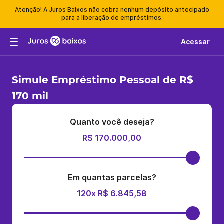
Atenção! A Juros Baixos não cobra nenhum depósito antecipado
para a liberação de empréstimos.
Acessar
Simule Empréstimo Pessoal de R$
170 mil
Quanto você deseja?
R$ 170.000,00
Em quantas parcelas?
120x R$ 6.845,58