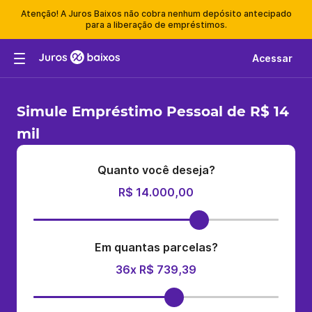
Atenção! A Juros Baixos não cobra nenhum depósito antecipado
para a liberação de empréstimos.
Acessar
Simule Empréstimo Pessoal de R$ 14
mil
Quanto você deseja?
R$ 14.000,00
Em quantas parcelas?
36x R$ 739,39